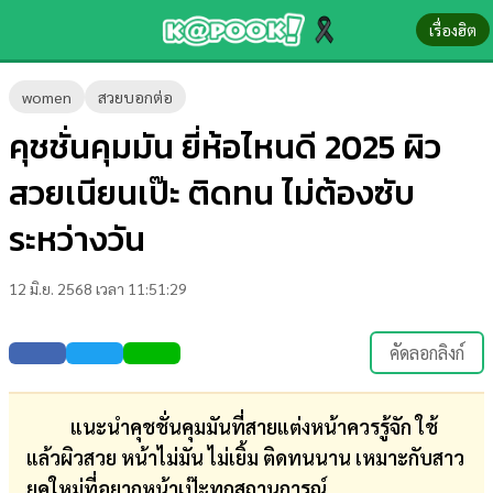
เรื่องฮิต
ข่าว-
women
สวยบอกต่อ
ความ
คุชชั่นคุมมัน ยี่ห้อไหนดี 2025 ผิว
รู้
สวยเนียนเป๊ะ ติดทน ไม่ต้องซับ
ข่าว
ระหว่างวัน
ข่าว
12 มิ.ย. 2568 เวลา 11:51:29
บันเทิง
ตรวจ
คัดลอกลิงก์
หวย
ผล
แนะนำคุชชั่นคุมมันที่สายแต่งหน้าควรรู้จัก ใช้
บอล
แล้วผิวสวย หน้าไม่มัน ไม่เยิ้ม ติดทนนาน เหมาะกับสาว
สด
ยุคใหม่ที่อยากหน้าเป๊ะทุกสถานการณ์