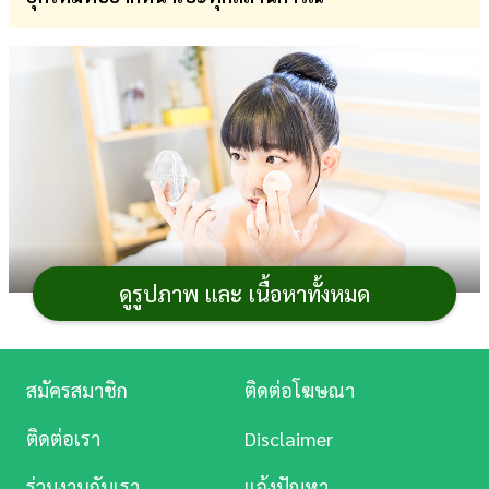
การ
เงิน
การ
ศึกษา
บันเทิง
ดู
หนัง
ดูรูปภาพ และ เนื้อหาทั้งหมด
Music
Station
สมัครสมาชิก
ติดต่อโฆษณา
คุชชั่น
(
Cushion
) หรือ
คูชั่น
กลายเป็นไอเทม
แต่ง
ละคร
หน้า
ที่สาว ๆ หลายคนหันมาใช้แทนแป้งธรรมดา เพราะให้
ติดต่อเรา
Disclaimer
ความเนียน ปกปิดดี ทำให้ผิวดูสวย และยังมีสูตรที่ช่วย
บันเทิง
ร่วมงานกับเรา
แจ้งปัญหา
ควบคุมความมันด้วย สำหรับใครที่กำลังมองหา
คุชชั่นคุมมัน