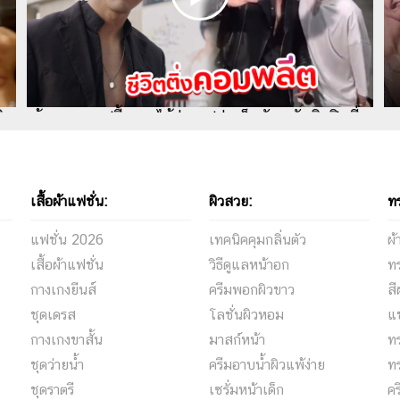
ชิด
เต้ย พงศกร ปลื้มสุด ได้ถ่ายรูปคู่ เเจ็คสัน หวัง ศิลปินที่
ดา
ชอบ ชีวิตติ่งคอมพลีตมาก
ทั
เสื้อผ้าแฟชั่น:
ผิวสวย:
ท
แฟชั่น 2026
เทคนิคคุมกลิ่นตัว
ผ
เสื้อผ้าแฟชั่น
วิธีดูแลหน้าอก
ท
กางเกงยีนส์
ครีมพอกผิวขาว
ส
ชุดเดรส
โลชั่นผิวหอม
แ
กางเกงขาสั้น
มาสก์หน้า
ท
ชุดว่ายน้ำ
ครีมอาบน้ำผิวแพ้ง่าย
ท
ชุดราตรี
เซรั่มหน้าเด็ก
ค