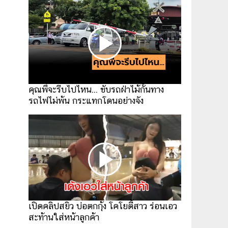
คุณพี่จะรีบไปไหน... ขับรถฝ่าไม้กั้นทาง
รถไฟไม่พ้น กระแทกโดนอย่างจัง
เปิดคลิปสยิว บ่อตกกุ้ง โคโยตี้สาว ร่อนเอว
สะท้านใส่หน้าลูกค้า