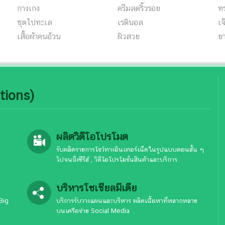
กางเกง
ครีมลดริ้วรอย
ท
ชุดไปทะเล
เรตินอล
เจ
เสื้อผ้าคนอ้วน
ผิวสวย
ยา
tions)
ผลิตวิดีโอโปรโมต
รับผลิตรายการโชว์ทางอินเทอร์เน็ตในรูปแบบตอนสั้น ๆ
ไปจนถึงซีรีส์ , วิดีโอโปรโมชั่นสินค้าและบริการ
บริหารโซเชียลมีเดีย
Big
บริการรับวางแผนและบริหาร ผลิตเนื้อหาที่หลากหลาย
บนเครือข่าย Social Media