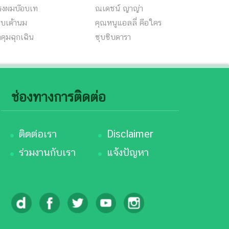
รงผมบ๊อบเท
ณเดชน์ ญาญ่า
็บเต้านม
คุณหนูแอลลี่ คือใคร
คุมฉุกเฉิน
ซุบซิบดารา
ช่องทางการติดต่อ
ติดต่อเรา
Disclaimer
ร่วมงานกับเรา
แจ้งปัญหา