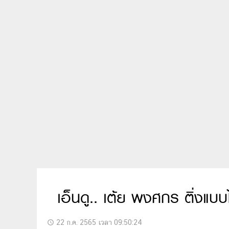
เอ็นดู.. เต้ย พงศกร ติ่งแบบ
22 ก.ค. 2565 เวลา 09:50:24
access_time