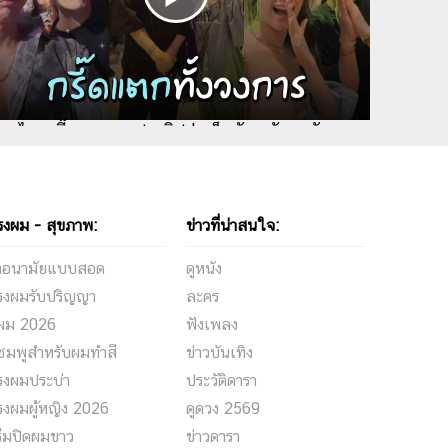
ราไทยกรี๊ดแตกลงรูป-คลิปคู่ แจ็คสัน หวัง มากันแทบ
้งวงการ
รงผม - สุขภาพ:
ข่าวที่น่าสนใจ:
้าอนามัยแบบสอด
ดูหนัง
รงผมรับปริญญา
ละคร
ีผม 2026
ฟังเพลง
ชมพูสำหรับผมทำสี
ข่าวบันเทิง
รงผมประบ่า
ประวัติดารา
รงผมผู้หญิง 2026
ดูดวง 2569
รีมปิดผมขาว
ข่าวดารา