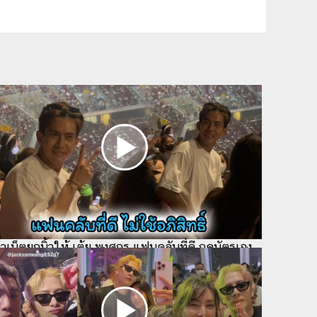
วเน็ตยกนิ้วให้ เต้ย พงศกร แฟนคลับที่ดี กดบัตรเอง
่ใช้อภิสิทธิ์ คอนเสิร์ตแจ็คสัน