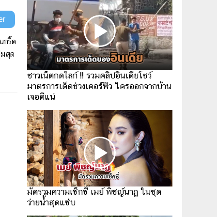
er
กรี๊ด
่มสุด
ชาวเน็ตกดไลก์ !! รวมคลิปอินเดียโชว์
มาตรการเด็ดช่วงเคอร์ฟิว ใครออกจากบ้าน
เจอดีแน่
มัดรวมความเซ็กซี่ เมย์ พิชญ์นาฏ ในชุด
ว่ายน้ำสุดแซ่บ