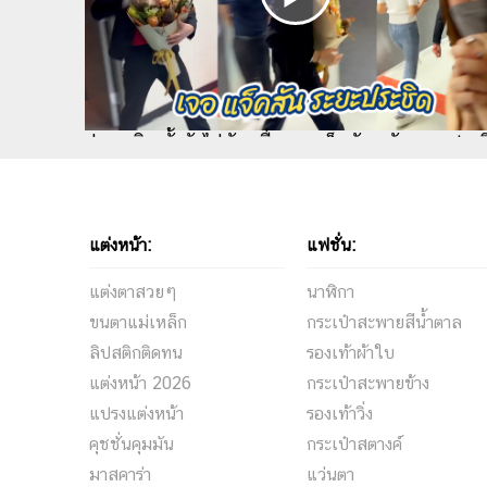
ตู่ - มาวิน ตั้งตัวไม่ทัน เมื่อเจอ แจ็คสัน หวัง ระยะประ
เสียอาการหนักมาก
แต่งหน้า:
แฟชั่น:
แต่งตาสวยๆ
นาฬิกา
ขนตาแม่เหล็ก
กระเป๋าสะพายสีน้ำตาล
ลิปสติกติดทน
รองเท้าผ้าใบ
แต่งหน้า 2026
กระเป๋าสะพายข้าง
แปรงแต่งหน้า
รองเท้าวิ่ง
คุชชั่นคุมมัน
กระเป๋าสตางค์
มาสคาร่า
แว่นตา