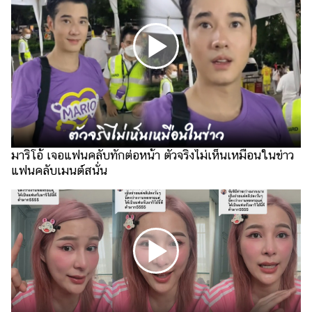
ไตล์
ดูด
วง
ผู้
หญิง
ผู้ชาย
สุขภาพ
มาริโอ้ เจอแฟนคลับทักต่อหน้า ตัวจริงไม่เห็นเหมือนในข่าว
แฟนคลับเมนต์สนั่น
ท่อง
เที่ยว
สูตร
อาหาร
ง่ายๆ
ช้อป
ปิ้ง