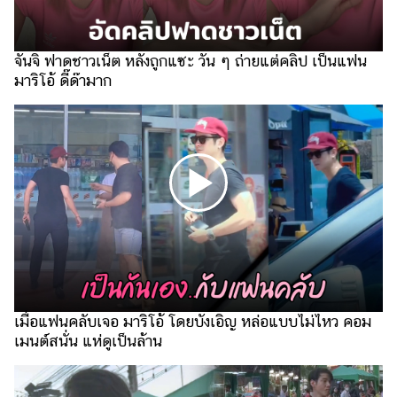
รถยนต์
บ้าน
จันจิ ฟาดชาวเน็ต หลังถูกแซะ วัน ๆ ถ่ายแต่คลิป เป็นแฟน
และ
มาริโอ้ ดี๊ด๊ามาก
การ
ตกแต่ง
มือ
ถือ
ราคา
ทอง
ราคา
น้ำมัน
วา
เมื่อแฟนคลับเจอ มาริโอ้ โดยบังเอิญ หล่อแบบไม่ไหว คอม
เมนต์สนั่น แห่ดูเป็นล้าน
ไร
ตี้