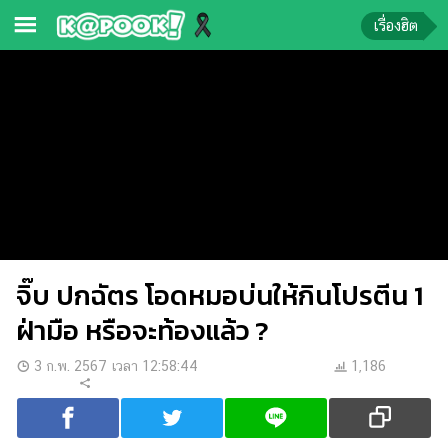
เรื่องฮิต
ข่าว-
ความ
รู้
ข่าว
ข่าว
บันเทิง
จิ๊บ ปกฉัตร โอดหมอบ่นให้กินโปรตีน 1
ตรวจ
หวย
ฝ่ามือ หรือจะท้องแล้ว ?
ผล
3 ก.พ. 2567 เวลา 12:58:44
1,186
บอล
สด
การ