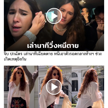
ไตล์
ดูด
วง
ผู้
หญิง
ผู้ชาย
สุขภาพ
จิ๊บ ปกฉัตร เล่านาทีเฉียดตาย หนีเอาตัวรอดกลางห้างฯ ช่วง
เกิดเหตุยิงกัน
ท่อง
เที่ยว
สูตร
อาหาร
ง่ายๆ
ช้อป
ปิ้ง