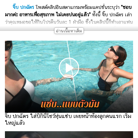
เงิน
จิ๊บ ปกฉัตร
โพสต์คลิปอินสตาแกรมพร้อมแคปชั่นระบุว่า
"ชอบ
การ
มากค่ะ อาหารเพื่อสุขภาพ ไม่เคยบ่นอยู่แล้ว"
ทั้งนี้ จิ๊บ ปกฉัตร เล่า
ศึกษา
ว่าคุณหมอขอให้กินโปรตีนวันละ 1 ฝ่ามือ ซึ่งในคลิปนี้ก็ทำเอาแฟน
คลับต่างสงสัย หรือจะมีข่าวดีแล้ว ถามว่าท้องใช่ไหมแม่ กี่เดือน
บันเทิง
แล้ว
รูปภาพ
ดู
หนัง
Music
Station
ละคร
บันเทิง
จิ๊บ ปกฉัตร ใส่บิกินี่โชว์หุ่นแซ่บ เผยหน้าท้องลูกคนแรก เริ่ม
เกาหลี
ใหญ่แล้ว
ไลฟ์