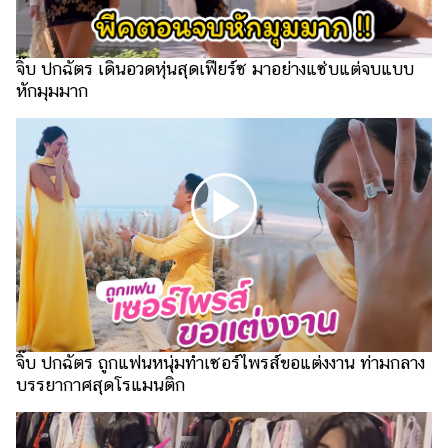
รถยนต์
บ้าน
จิ๊บ ปกฉัตร เดินอวดหุ่นสุดเฟียร์ซ มาอย่างแซ่บแต่จบแบบ
และ
หักมุมมาก
การ
ตกแต่ง
มือ
ถือ
ราคา
ทอง
ราคา
น้ำมัน
วา
จิ๊บ ปกฉัตร ถูกแฟนหนุ่มทำเซอร์ไพรส์ขอแต่งงาน ท่ามกลาง
บรรยากาศสุดโรแมนติก
ไร
ตี้