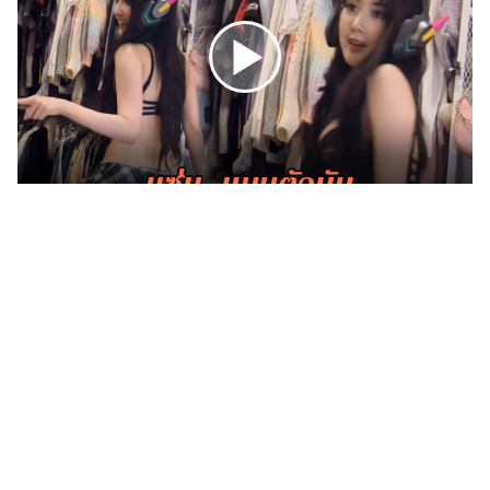
แต่งงาน
แม่
และ
เด็ก
สัตว์
เลี้ยง
Infographic
เบียร์ เดอะวอยซ์ ใส่สปอร์ตบรา แหวกหลัง โชว์เต้นแซ่บ ทำ
ไอจีร้อนระอุ
บริการ
แอปฯ
กระปุก
คอร์ส
ออนไลน์
เรียน
เลข