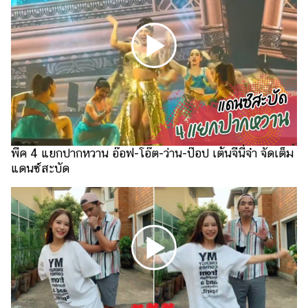
ไตล์
ดูด
วง
ผู้
หญิง
ผู้ชาย
สุขภาพ
พีค 4 แยกปากหวาน อ๊อฟ-โอ๊ต-ว่าน-ป๊อป เต้นจีนี่จ๋า จัดเต็ม
แดนซ์สะบัด
ท่อง
เที่ยว
สูตร
อาหาร
ง่ายๆ
ช้อป
ปิ้ง