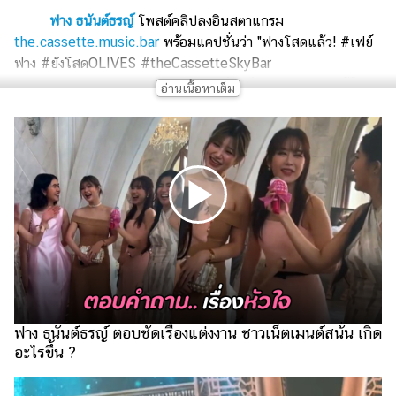
เงิน
ฟาง ธนันต์ธรญ์
โพสต์คลิปลงอินสตาแกรม
การ
the.cassette.music.bar
พร้อมแคปชั่นว่า "ฟางโสดแล้ว! #เฟย์
ศึกษา
ฟาง #ยังโสดOLIVES #theCassetteSkyBar
#theCassetteMusicBar" ฟาง ธนันต์ธรญ์ ประกาศกลางเวทีใน
บันเทิง
งานคอนเสิร์ตที่ The Cassette Music Bar บอกว่า "ยังไม่เคยพูด
ที่ไหนเลยนะ จะให้ฉันพูดกลางคอนเสิร์ตเลยนะ ตอบด้วยเพลงนี้ละ
รูปภาพ
กัน ก็ตามเพลงนี้เลยค่ะ... " ก่อนโชว์ร้องเพลง "ยังโสด" งานนี้
ทำเอาชาวเน็ตแห่สงสัยว่า ความรัก 8 ปี
ว่าน ธนกฤต
กับ
ฟาง
ดู
ธนันต์ธรญ์
คงจะจบแล้วจริง ๆ
หนัง
Music
Station
ละคร
บันเทิง
ฟาง ธนันต์ธรญ์ ตอบชัดเรื่องแต่งงาน ชาวเน็ตเมนต์สนั่น เกิด
เกาหลี
อะไรขึ้น ?
ไลฟ์