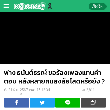
เรื่องฮิต
ข่าว-
ความ
รู้
ข่าว
ข่าว
บันเทิง
ฟาง ธนันต์ธรญ์ ขอร้องเพลงแทนคำ
ตรวจ
หวย
ตอบ หลังหลายคนสงสัยโสดหรือยัง ?
ผล
21 มิ.ย. 2567 เวลา 15:12:34
2,811
บอล
สด
การ