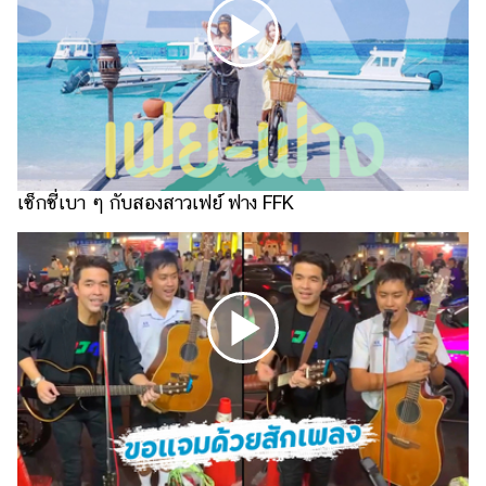
แต่งงาน
แม่
และ
เด็ก
สัตว์
เลี้ยง
เซ็กซี่เบา ๆ กับสองสาวเฟย์ ฟาง FFK
Infographic
บริการ
แอปฯ
กระปุก
คอร์ส
ออนไลน์
เรียน
เลข