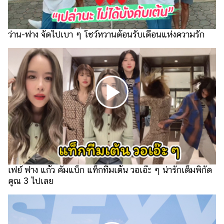
รถยนต์
บ้าน
ว่าน-ฟาง จัดไปเบา ๆ โชว์หวานต้อนรับเดือนแห่งความรัก
และ
การ
ตกแต่ง
มือ
ถือ
ราคา
ทอง
ราคา
น้ำมัน
เฟย์ ฟาง แก้ว คัมแบ็ก แท็กทีมเต้น วอเอ๊ะ ๆ น่ารักเต็มพิกัด
วา
คูณ 3 ไปเลย
ไร
ตี้