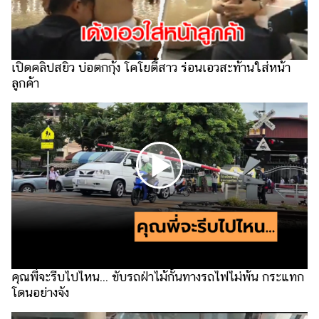
รถยนต์
บ้าน
และ
เปิดคลิปสยิว บ่อตกกุ้ง โคโยตี้สาว ร่อนเอวสะท้านใส่หน้า
การ
ลูกค้า
ตกแต่ง
มือ
ถือ
ราคา
ทอง
ราคา
น้ำมัน
วา
ไร
คุณพี่จะรีบไปไหน... ขับรถฝ่าไม้กั้นทางรถไฟไม่พ้น กระแทก
โดนอย่างจัง
ตี้