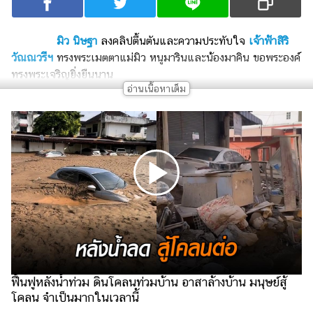
เงิน
การ
มิว นิษฐา
ลงคลิปตื้นตันและความประทับใจ
เจ้าฟ้าสิริ
ศึกษา
วัณณวรีฯ
ทรงพระเมตตาแม่มิว หนูมารินและน้องมาคิน ขอพระองค์
ทรงพระเจริญยิ่งยืนนาน
บันเทิง
รูปภาพ
ดู
หนัง
Music
Station
ละคร
บันเทิง
เกาหลี
ฟื้นฟูหลังน้ำท่วม ดินโคลนท่วมบ้าน อาสาล้างบ้าน มนุษย์สู้
ไลฟ์
โคลน จำเป็นมากในเวลานี้