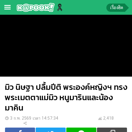
เรื่องฮิต
ข่าว-
ความ
รู้
ข่าว
ข่าว
บันเทิง
มิว นิษฐา ปลื้มปีติ พระองค์หญิงฯ ทรง
ตรวจ
หวย
พระเมตตาแม่มิว หนูมารินและน้อง
ผล
มาคิน
บอล
สด
3 ก.พ. 2569 เวลา 14:57:34
2,418
การ