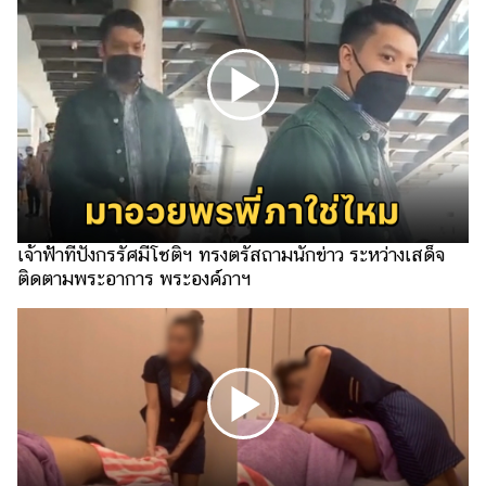
แต่งงาน
แม่
และ
เด็ก
สัตว์
เลี้ยง
Infographic
เจ้าฟ้าทีปังกรรัศมีโชติฯ ทรงตรัสถามนักข่าว ระหว่างเสด็จ
บริการ
ติดตามพระอาการ พระองค์ภาฯ
แอปฯ
กระปุก
คอร์ส
ออนไลน์
เรียน
เลข