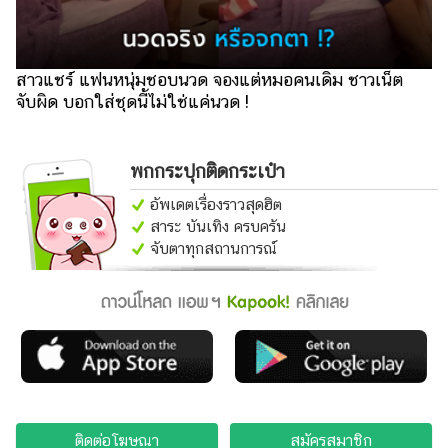
ออนไลน์
ติดต่อ
โฆษณา
สาวแชร์ แฟนหนุ่มชอบนวด จองแต่หมอคนเดิม ชาวเน็ต
จับผิด บอกใส่ชุดนี้ไม่ใช่แค่นวด !
แจ้ง
ปัญหา
ร่วม
พกกระปุกติดกระเป๋า
งาน
อัพเดตเรื่องราวสุดฮิต
กับ
สาระ บันเทิง ครบครัน
เรา
จับตาทุกสถานการณ์
ติดต่อโฆษณา
สมัครสมาชิก