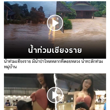
ไตล์
ดูด
วง
ผู้
หญิง
ผู้ชาย
สุขภาพ
น้ำท่วมเชียงราย มีน้ำป่าไหลหลากที่ดอยหลวง น้ำทะลักท่วม
ท่อง
หมู่บ้าน
เที่ยว
สูตร
อาหาร
ง่ายๆ
ช้อป
ปิ้ง