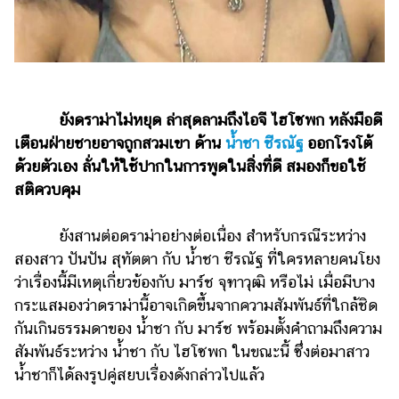
ไตล์
ดูด
วง
ผู้
ยังดราม่าไม่หยุด ล่าสุดลามถึงไอจี ไฮโซพก หลังมือดี
หญิง
เตือนฝ่ายชายอาจถูกสวมเขา ด้าน
น้ำชา ชีรณัฐ
ออกโรงโต้
ผู้ชาย
ด้วยตัวเอง ลั่นให้ใช้ปากในการพูดในสิ่งที่ดี สมองก็ขอใช้
สุขภาพ
สติควบคุม
ท่อง
ยังสานต่อดราม่าอย่างต่อเนื่อง สำหรับกรณีระหว่าง
เที่ยว
สองสาว ปันปัน สุทัตตา กับ น้ำชา ชีรณัฐ ที่ใครหลายคนโยง
สูตร
ว่าเรื่องนี้มีเหตุเกี่ยวข้องกับ มาร์ช จุฑาวุฒิ หรือไม่ เมื่อมีบาง
อาหาร
กระแสมองว่าดราม่านี้อาจเกิดขึ้นจากความสัมพันธ์ที่ใกล้ชิด
ง่ายๆ
กันเกินธรรมดาของ น้ำชา กับ มาร์ช พร้อมตั้งคำถามถึงความ
สัมพันธ์ระหว่าง น้ำชา กับ ไฮโซพก ในขณะนี้ ซึ่งต่อมาสาว
ช้อป
น้ำชาก็ได้ลงรูปคู่สยบเรื่องดังกล่าวไปแล้ว
ปิ้ง