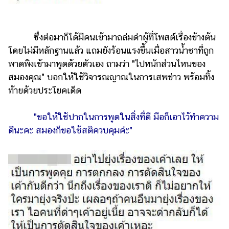
ออนไลน์
ติดต่อ
โฆษณา
ซึ่งต่อมาก็ได้มีคนเข้ามาถล่มด่าผู้ที่โพสต์เรื่องข้างต้น
โดยไม่มีหลักฐานแล้ว แถมยังร้อนแรงขึ้นเมื่อสาวน้ำชาที่ถูก
แจ้ง
พาดพิงเข้ามาพูดด้วยตัวเอง ถามว่า "ไปหนักส่วนไหนของ
ปัญหา
สมองคุณ" บอกให้ใช้วิจารณญาณในการเสพข่าว พร้อมทิ้ง
ร่วม
ท้ายด้วยประโยคเด็ด
งาน
กับ
"ขอให้ใช้ปากในการพูดในสิ่งที่ดี มือก็เอาไว้ทำความ
เรา
ดีนะคะ สมองก็ขอใช้สติควบคุมค่ะ"