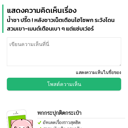
แสดงความคิดเห็นเรื่อง
น้ำชา ปรี๊ด ! หลังชาวเน็ตเตือนไฮโซพก ระวังโดน
สวมเขา-เมนต์เตือนเบา ๆ แต่แซ่บเว่อร์
แสดงความเห็นในชื่อของ
โพสต์ความเห็น
พกกระปุกติดกระเป๋า
อัพเดตเรื่องราวสุดฮิต