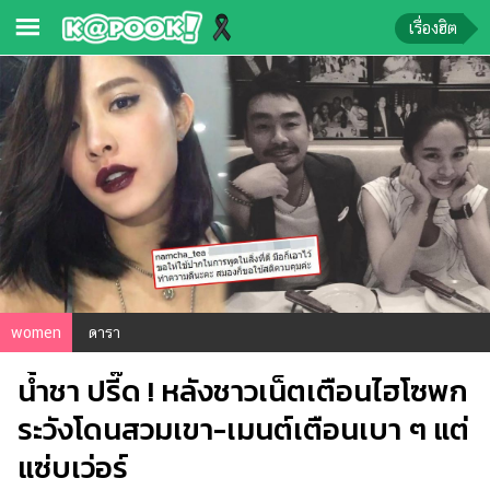
เรื่องฮิต
ข่าว-
ความ
รู้
ข่าว
ข่าว
บันเทิง
ตรวจ
women
ดารา
หวย
น้ำชา ปรี๊ด ! หลังชาวเน็ตเตือนไฮโซพก
ผล
บอล
ระวังโดนสวมเขา-เมนต์เตือนเบา ๆ แต่
สด
แซ่บเว่อร์
การ