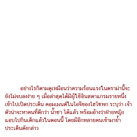
รถยนต์
บ้าน
และ
การ
ตกแต่ง
มือ
ถือ
ราคา
ทอง
อย่างไรก็ตามดูเหมือนว่าความร้อนแรงในดราม่านี้จะ
ราคา
น้ำมัน
ยังไม่จบลงง่าย ๆ เมื่อล่าสุดได้มีผู้ใช้อินสตาแกรมรายหนึ่ง
เข้าไปเปิดประเด็น คอมเมนต์ในไอจีของไฮโซพก ระบุว่า เจ้า
วา
ตัวน่าจะหาคนที่ดีกว่า น้ำชา ได้แล้ว พร้อมอ้างว่าฝ่ายหญิง
ไร
แอบไปกินเด็กแล้วในตอนนี้ โดยมีอีกหลายคนเข้ามาย้ำ
ตี้
ประเด็นดังกล่าว