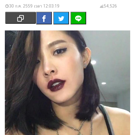
เงิน
30 ก.ค. 2559 เวลา 12:03:19
54,526
การ
ศึกษา
บันเทิง
รูปภาพ
ดู
หนัง
Music
Station
ละคร
บันเทิง
เกาหลี
ไลฟ์