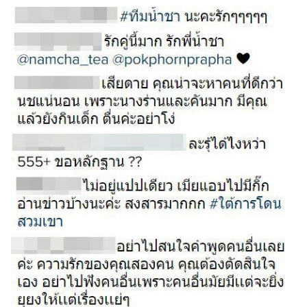
แต่งงาน
แม่
และ
เด็ก
สัตว์
เลี้ยง
Infographic
บริการ
แอปฯ
กระปุก
คอร์ส
ออนไลน์
เรียน
เลข