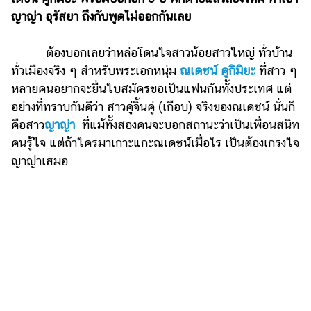
แต่งงาน
ญาญ่า อุรัสยา ถึงกับพูดไม่ออกกันเลย
แม่
และ
ต้องบอกเลยว่าหล่อโดนใจสาวน้อยสาวใหญ่ ทั่วบ้าน
เด็ก
ทั่วเมืองจริง ๆ สำหรับพระเอกหนุ่ม
ณเดชน์ คูกิมิยะ
ที่สาว ๆ
หลายคนอยากจะยื่นใบสมัครขอเป็นแฟนกันทั้งประเทศ แต่
สัตว์
อย่างที่ทราบกันดีว่า สาวคู่จิ้นคู่ (เกือบ) จริงของณเดชน์ นั่นก็
เลี้ยง
คือสาว
ญาญ่า
ที่แม้ทั้งสองคนจะบอกสถานะว่าเป็นเพื่อนสนิท
Infographic
คนรู้ใจ แต่ถ้าใครมาเกาะแกะณเดชน์เมื่อไร เป็นต้องเกรงใจ
ญาญ่าเสมอ
บริการ
แอปฯ
กระปุก
คอร์ส
ออนไลน์
เรียน
เลข