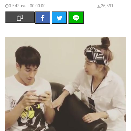
เงิน
0 543 เวลา 00:00:00
26,591
การ
ศึกษา
บันเทิง
รูปภาพ
ดู
หนัง
Music
Station
ละคร
บันเทิง
เกาหลี
ไลฟ์