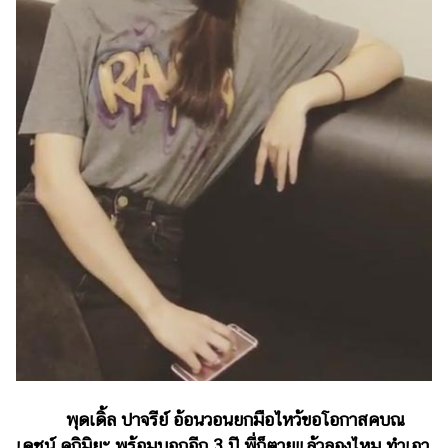
รถยนต์
บ้าน
และ
การ
ตกแต่ง
มือ
ถือ
ราคา
ทอง
ราคา
น้ำมัน
วา
ไร
ตี้
พุดเดิ้ล ปาจรีย์ อ้อนวอนยกมือไหว้ขอโอกาสคบณ
เดชน์ คูกิมิยะ พร้อมบอกอีก 3 ปี พี่ก็ตายแล้วลองไหม ทำเอา