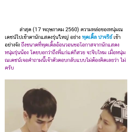
ออนไลน์
ติดต่อ
โฆษณา
ล่าสุด (17 พฤษภาคม 2560) ความหล่อของหนุ่มณ
แจ้ง
เดชน์ไปเข้าตานักแสดงรุ่นใหญ่ อย่าง
พุดเดิ้ล ปาจรีย์
เข้า
ปัญหา
อย่างจัง
ถึงขนาดที่พุดเดิ้ลอ้อนวอนขอโอกาสจากนักแสดง
ร่วม
หนุ่มรุ่นน้อง โดยบอกว่าถึงพี่แก่แต่ก็สวย จะจีบไหม เมื่อหนุ่ม
งาน
ณเดชน์เจอคำถามนี้เจ้าตัวตอบกลับแบบไม่ต้องคิดเลยว่า ไม่
กับ
ครับ
เรา