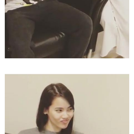
ไตล์
ดูด
วง
ผู้
หญิง
ผู้ชาย
สุขภาพ
ท่อง
เที่ยว
สูตร
อาหาร
ง่ายๆ
ช้อป
ปิ้ง