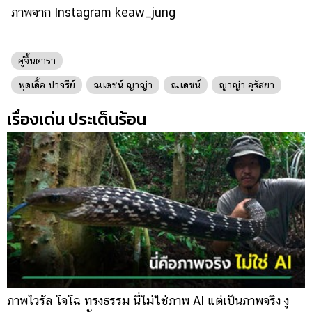
ภาพจาก Instagram keaw_jung
คู่จิ้นดารา
พุดเดิ้ล ปาจรีย์
ณเดชน์ ญาญ่า
ณเดชน์
ญาญ่า อุรัสยา
เรื่องเด่น ประเด็นร้อน
ภาพไวรัล โจโฉ ทรงธรรม นี่ไม่ใช่ภาพ AI แต่เป็นภาพจริง งู
ก