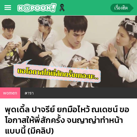
เรื่องฮิต
ข่าว-
ความ
รู้
ข่าว
ข่าว
บันเทิง
ตรวจ
women
ดารา
หวย
พุดเดิ้ล ปาจรีย์ ยกมือไหว้ ณเดชน์ ขอ
ผล
บอล
โอกาสให้พี่สักครั้ง จนญาญ่าทำหน้า
สด
แบบนี้ (มีคลิป)
การ