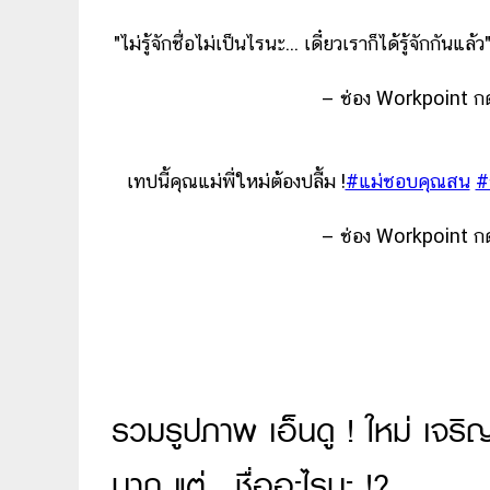
"ไม่รู้จักชื่อไม่เป็นไรนะ... เดี๋ยวเราก็ได้รู้จักกันแล้ว
— ช่อง Workpoint 
เทปนี้คุณแม่พี่ใหม่ต้องปลื้ม !
#แม่ชอบคุณสน
#
— ช่อง Workpoint 
รวมรูปภาพ เอ็นดู ! ใหม่ เจริ
มาก แต่.. ชื่ออะไรนะ !?