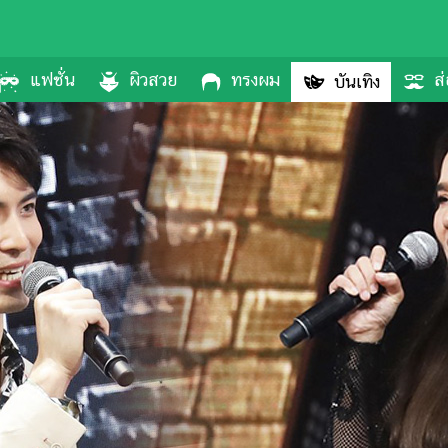
แฟชั่น
ผิวสวย
ทรงผม
ส่
บันเทิง