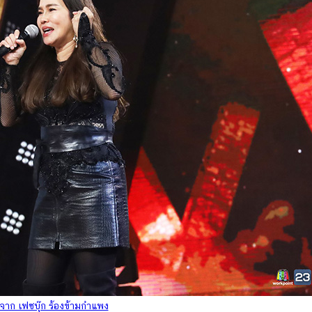
าก เฟซบุ๊ก ร้องข้ามกำแพง