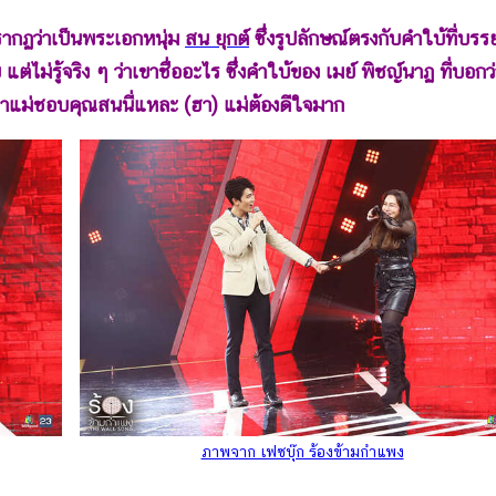
กฏว่าเป็นพระเอกหนุ่ม
สน ยุกต์
ซึ่งรูปลักษณ์ตรงกับคำใบ้ที่บรร
 แต่ไม่รู้จริง ๆ ว่าเขาชื่ออะไร ซึ่งคำใบ้ของ เมย์ พิชญ์นาฏ ที่บอกว
อกว่าแม่ชอบคุณสนนี่แหละ (ฮา) แม่ต้องดีใจมาก
ภาพจาก เฟซบุ๊ก ร้องข้ามกำแพง