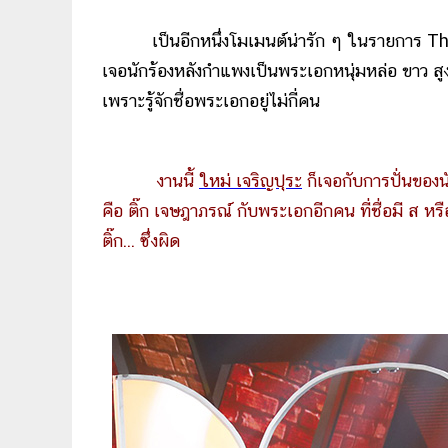
เป็นอีกหนึ่งโมเมนต์น่ารัก ๆ ในรายการ The Wa
เจอนักร้องหลังกำแพงเป็นพระเอกหนุ่มหล่อ ขาว สูงยา
เพราะรู้จักชื่อพระเอกอยู่ไม่กี่คน
งานนี้
ใหม่ เจริญปุระ
ก็เจอกับการปั่นของน
คือ ติ๊ก เจษฎาภรณ์ กับพระเอกอีกคน ที่ชื่อมี ส หร
ติ๊ก... ซึ่งผิด