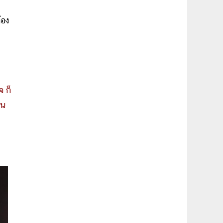
้อง
 ก็
็น