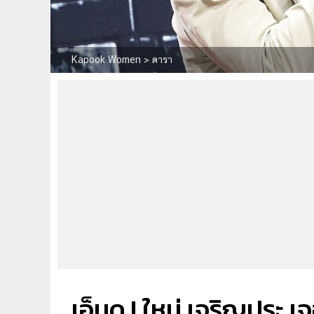
Kapook Women
>
ดารา
เอ็นดู ! ใหม่ เจริญปุระ