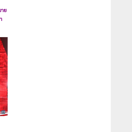
ยาย
่า