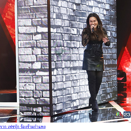
าก เฟซบุ๊ก ร้องข้ามกำแพง