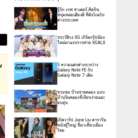
รู้จัก เจฟ ซาเตอร์ ศิลปิน
หนุ่มหล่อเสียงดี ที่ดังไกลไป
ต่างประเทศ
ประวัติวง XG เกิร์ลกรุ๊ปน้อง
ใหม่มาแรงจากค่าย XGALX
น
5 ความแตกต่างระหว่าง
Galaxy Note FE กับ
Galaxy Note 7 เดิม
ชวนชม บ้านชายคลอง แบบ
บ้านริมคลองที่เรียบง่ายและ
อบอุ่น
เปิดวาร์ป June Liu ดาราจีน
หนังผู้ใหญ่ ที่มาเที่ยวเมือง
ไทย