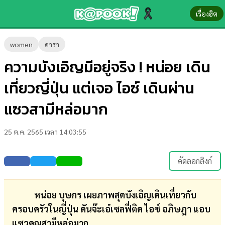
เรื่องฮิต
ข่าว-
women
ดารา
ความ
ความบังเอิญมีอยู่จริง ! หน่อย เดิน
รู้
เที่ยวญี่ปุ่น แต่เจอ ไอซ์ เดินผ่าน
ข่าว
แซวสามีหล่อมาก
ข่าว
25 ต.ค. 2565 เวลา 14:03:55
บันเทิง
ตรวจ
คัดลอกลิงก์
หวย
ผล
หน่อย บุษกร เผยภาพสุดบังเอิญเดินเที่ยวกับ
บอล
ครอบครัวในญี่ปุ่น ดันจ๊ะเอ๋เซลฟี่ติด ไอซ์ อภิษฎา แอบ
สด
แซวคุณสามีหล่อมาก