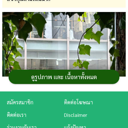
การ
เงิน
การ
ศึกษา
บันเทิง
ดู
หนัง
ดูรูปภาพ และ เนื้อหาทั้งหมด
Music
Station
สมัครสมาชิก
ติดต่อโฆษณา
ละคร
ติดต่อเรา
Disclaimer
บันเทิง
ร่วมงานกับเรา
แจ้งปัญหา