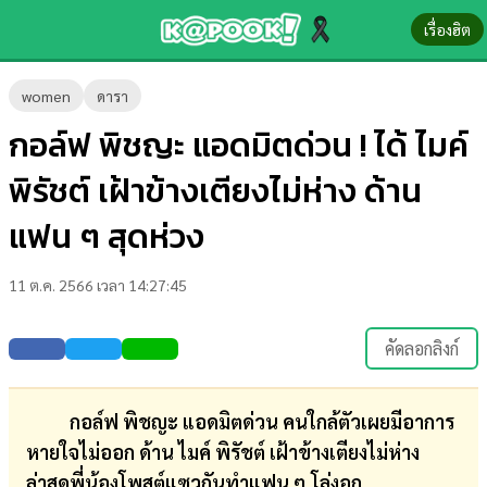
เรื่องฮิต
ข่าว-
women
ดารา
ความ
กอล์ฟ พิชญะ แอดมิตด่วน ! ได้ ไมค์
รู้
พิรัชต์ เฝ้าข้างเตียงไม่ห่าง ด้าน
ข่าว
แฟน ๆ สุดห่วง
ข่าว
11 ต.ค. 2566 เวลา 14:27:45
บันเทิง
ตรวจ
คัดลอกลิงก์
หวย
ผล
กอล์ฟ พิชญะ แอดมิตด่วน คนใกล้ตัวเผยมีอาการ
บอล
หายใจไม่ออก ด้าน ไมค์ พิรัชต์ เฝ้าข้างเตียงไม่ห่าง
สด
ล่าสุดพี่น้องโพสต์แซวกันทำแฟน ๆ โล่งอก