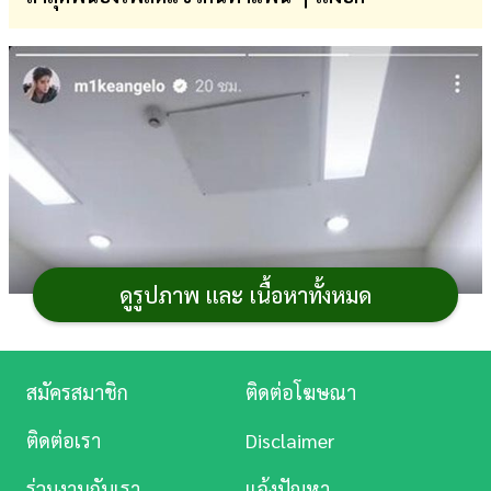
การ
เงิน
การ
ศึกษา
บันเทิง
ดู
หนัง
ดูรูปภาพ และ เนื้อหาทั้งหมด
Music
Station
สมัครสมาชิก
ติดต่อโฆษณา
ละคร
ติดต่อเรา
Disclaimer
บันเทิง
ร่วมงานกับเรา
แจ้งปัญหา