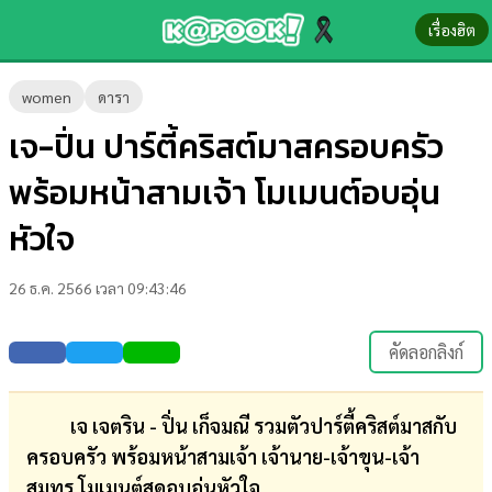
เรื่องฮิต
ข่าว-
women
ดารา
ความ
เจ-ปิ่น ปาร์ตี้คริสต์มาสครอบครัว
รู้
พร้อมหน้าสามเจ้า โมเมนต์อบอุ่น
ข่าว
หัวใจ
ข่าว
26 ธ.ค. 2566 เวลา 09:43:46
บันเทิง
ตรวจ
คัดลอกลิงก์
หวย
ผล
เจ เจตริน - ปิ่น เก็จมณี รวมตัวปาร์ตี้คริสต์มาสกับ
บอล
ครอบครัว พร้อมหน้าสามเจ้า เจ้านาย-เจ้าขุน-เจ้า
สด
สมุทร โมเมนต์สุดอบอุ่นหัวใจ