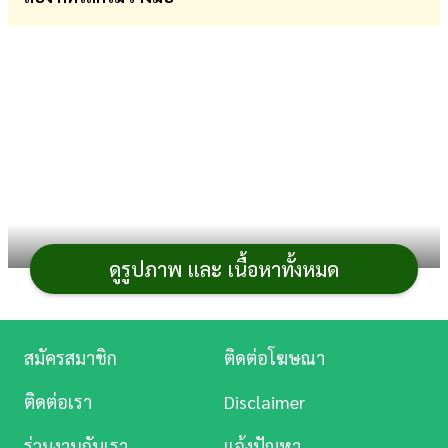
การ
เงิน
การ
ศึกษา
บันเทิง
ดู
หนัง
ดูรูปภาพ และ เนื้อหาทั้งหมด
Music
ล่าสุด (24 กุมภาพันธ์ 2567)
แอนชิลี สก๊อต-เคมมิส
มิส
Station
ยูนิเวิร์สไทยแลนด์ 2021 (Miss Universe Thailand 2021)
สมัครสมาชิก
ติดต่อโฆษณา
สาดซีนแซ่บ ส่งท้ายเดือนแห่งความรักกับทริปทะเลเดือด ๆ
ละคร
พร้อมแก๊งเพื่อนดารา ที่มาในชุดว่ายน้ำบิกินี่ตัวจิ๋วสีดำ
ติดต่อเรา
Disclaimer
บันเทิง
ร่วมงานกับเรา
แจ้งปัญหา