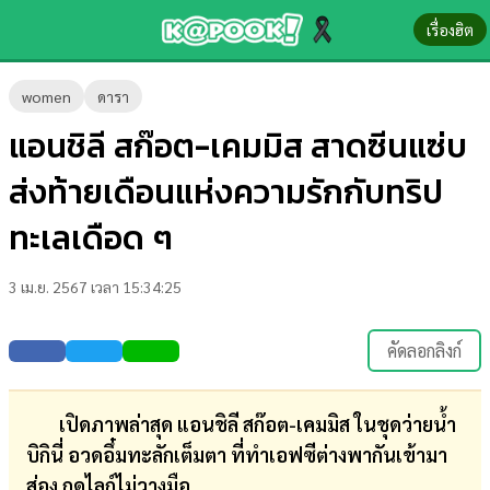
เรื่องฮิต
ข่าว-
women
ดารา
ความ
แอนชิลี สก๊อต-เคมมิส สาดซีนแซ่บ
รู้
ส่งท้ายเดือนแห่งความรักกับทริป
ข่าว
ทะเลเดือด ๆ
ข่าว
3 เม.ย. 2567 เวลา 15:34:25
บันเทิง
ตรวจ
คัดลอกลิงก์
หวย
ผล
เปิดภาพล่าสุด แอนชิลี สก๊อต-เคมมิส ในชุดว่ายน้ำ
บอล
บิกินี่ อวดอึ๋มทะลักเต็มตา ที่ทำเอฟซีต่างพากันเข้ามา
สด
ส่อง กดไลก์ไม่วางมือ