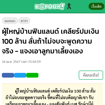
เรื่องฮิต
ข่าว-
women
ดารา
ความ
ผู้ใหญ่บ้านฟินแลนด์ เคลียร์ปมเงิน
รู้
100 ล้าน ลั่นถ้าไม่จบจะพูดความ
ข่าว
จริง - แจงเอาลูกมาเลี้ยงเอง
ข่าว
26 เม.ย. 2567 เวลา 15:06:59
บันเทิง
ตรวจ
คัดลอกลิงก์
หวย
ผล
ผู้ใหญ่บ้านฟินแลนด์ เคลียร์ปมเงิน 100 ล้าน ลั่น
บอล
ถ้าไม่จบจะพูดความจริง ชี้คนที่ไม่จบคือญาติเขา รับ
สด
เตรียมเอาลูกมาเลี้ยงเอง - แจงสัมพันธ์ เบส รักษ์วนีย์