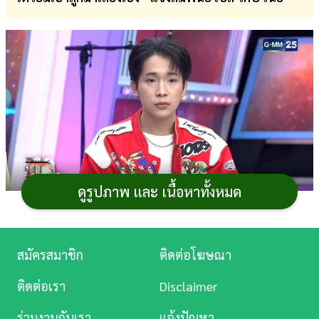
การ
เงิน
การ
ศึกษา
บันเทิง
ดู
หนัง
ดูรูปภาพ และ เนื้อหาทั้งหมด
ภาพจาก แฉ
Music
แม้
ผู้ใหญ่บ้านฟินแลนด์
กับ
แพรวพราว แสงทอง
จะ
Station
สมัครสมาชิก
ติดต่อโฆษณา
เลิกรากันเป็นที่เรียบร้อยแล้ว แต่ก็ดูเหมือนสัมพันธ์ของทั้งคู่
ละคร
จะมีดราม่าตามมาไม่เลิก โดยเฉพาะเรื่องสมบัติ จนกลายเป็น
ติดต่อเรา
Disclaimer
ประเด็นให้ชาวเน็ตและแฟน ๆ ได้จับตามอง
บันเทิง
ร่วมงานกับเรา
แจ้งปัญหา