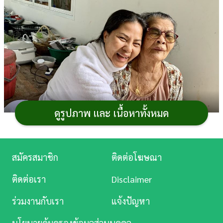
การ
เงิน
การ
ศึกษา
บันเทิง
ดูรูปภาพ และ เนื้อหาทั้งหมด
ดู
หนัง
Music
ภาพจาก Instagram sunaree.r9
สมัครสมาชิก
ติดต่อโฆษณา
Station
นับเป็นข่าวเศร้าของนักร้องชื่อดัง
สุนารี ราชสีมา
เลยที
ติดต่อเรา
Disclaimer
เดียว หลังต้องสูญเสีย คุณแม่ยม คุณแม่สุดที่รักไปอย่างไม่มี
ละคร
ร่วมงานกับเรา
แจ้งปัญหา
วันกลับ ในวัย 97 ปี
บันเทิง
ล่าสุด (9 กรกฎาคม 2567) สุนารี ราชสีมา ได้ออกมา
นโยบายคุ้มครองข้อมูลส่วนบุคคล