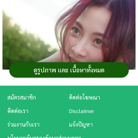
การ
เงิน
การ
ศึกษา
บันเทิง
ดูรูปภาพ และ เนื้อหาทั้งหมด
ดู
หนัง
Music
สมัครสมาชิก
ติดต่อโฆษณา
Station
ติดต่อเรา
Disclaimer
ละคร
ร่วมงานกับเรา
แจ้งปัญหา
บันเทิง
นโยบายคุ้มครองข้อมูลส่วนบุคคล