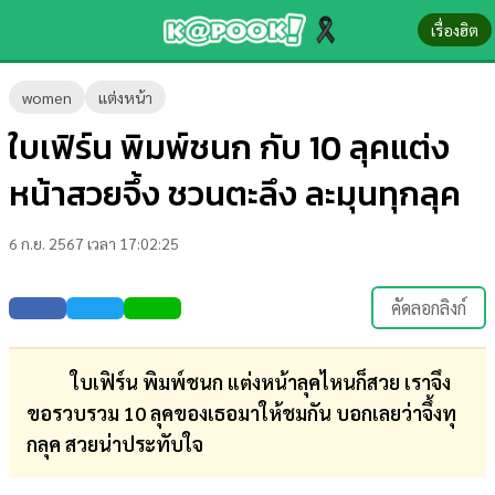
เรื่องฮิต
ข่าว-
women
แต่งหน้า
ความ
ใบเฟิร์น พิมพ์ชนก กับ 10 ลุคแต่ง
รู้
หน้าสวยจึ้ง ชวนตะลึง ละมุนทุกลุค
ข่าว
6 ก.ย. 2567 เวลา 17:02:25
ข่าว
บันเทิง
คัดลอกลิงก์
ตรวจ
หวย
ใบเฟิร์น พิมพ์ชนก แต่งหน้าลุคไหนก็สวย เราจึง
ขอรวบรวม 10 ลุคของเธอมาให้ชมกัน บอกเลยว่าจึ้งทุ
ผล
กลุค สวยน่าประทับใจ
บอล
สด