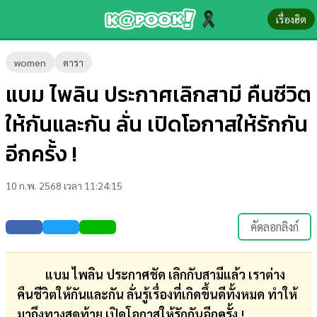
เรื่องฮิต
ข่าว-
women
ดารา
ความ
แบม ไพลิน ประกาศเลิกสามี คืนชีวิต
รู้
ให้กันและกัน ลั่น เปิดโอกาสให้รักกัน
ข่าว
อีกครั้ง !
ข่าว
10 ก.พ. 2568 เวลา 11:24:15
บันเทิง
ตรวจ
คัดลอกลิงก์
หวย
ผล
แบม ไพลิน ประกาศชัด เลิกกับสามีแล้ว เราต่าง
บอล
คืนชีวิตให้กันและกัน ลั่นรู้เรื่องที่เกิดขึ้นดีทั้งหมด ทำให้
สด
มาถึงทางสุดท้าย เปิดโอกาสให้รักกันอีกครั้ง !