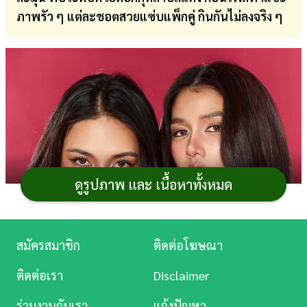
ภาพรัว ๆ แต่ละชอตสวยแซ่บแพ็กคู่ กินกันไม่ลงจริง ๆ
การ
เงิน
การ
ศึกษา
บันเทิง
ดู
หนัง
ดูรูปภาพ และ เนื้อหาทั้งหมด
Music
Station
สมัครสมาชิก
ติดต่อโฆษณา
ละคร
ติดต่อเรา
Disclaimer
บันเทิง
ร่วมงานกับเรา
แจ้งปัญหา