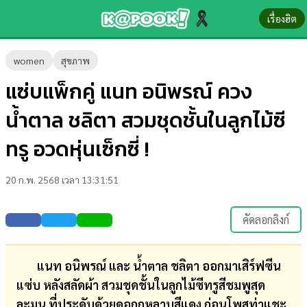
เรื่องฮิต
ข่าว-
women
สุขภาพ
ความ
แซ่บแพ็กคู่ แนท อนิพรณ์ ควง
รู้
น้ำตาล ชลิตา สวมชุดชั้นในลูกไม้ซี
ข่าว
ทรู อวดหุ่นเซ็กซี่ !
ข่าว
20 ก.พ. 2568 เวลา 13:31:51
บันเทิง
ตรวจ
คัดลอกลิงก์
หวย
ผล
แนท อนิพรณ์ และ น้ำตาล ชลิตา ออกมาเสิร์ฟซีน
บอล
แซ่บ หลังสลัดผ้า สวมชุดชั้นในลูกไม้ซีทรูสีชมพูสุด
สด
ละมุน ที่ประดับด้วยดอกกุหลาบสีแดง ก่อนโพสท่าแชะ