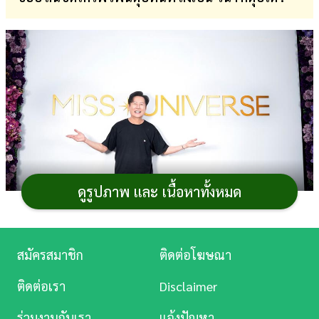
การ
เงิน
การ
ศึกษา
บันเทิง
ดู
หนัง
ดูรูปภาพ และ เนื้อหาทั้งหมด
Music
ภาพจาก Instagram nawat.tv
Station
สมัครสมาชิก
ติดต่อโฆษณา
ยังไม่ได้จัดการประกวดก็มีข่าวดราม่าร้อนแรงออกมา
ละคร
ให้ติดตามอย่างต่อเนื่อง สำหรับการประกวดนางงาม
Miss
ติดต่อเรา
Disclaimer
บันเทิง
Universe Thailand 2025
ที่ในครั้งนี้ได้
ณวัฒน์ อิสรไกรศีล
ร่วมงานกับเรา
แจ้งปัญหา