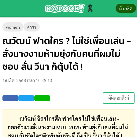
เรื่องฮิต
ข่าว-
women
ดารา
ความ
ณวัฒน์ ฟาดใคร ? ไม่ใช่เพื่อนเล่น -
รู้
สั่งนางงามห้ามยุ่งกับคนที่ผมไม่
ข่าว
ชอบ ลั่น วีนา ก็ตุ้บได้ !
ข่าว
16 มี.ค. 2568 เวลา 10:39:13
บันเทิง
ตรวจ
คัดลอกลิงก์
หวย
ผล
ณวัฒน์ อิสรไกรศีล ฟาดใคร ไม่ใช่เพื่อนเล่น -
บอล
ออกตัวแรงสั่งนางงาม MUT 2025 ห้ามยุ่งกับคนที่ผมไม่
สด
ชอบ ลั่นชัดใครพัวพันตุ้บทันที ถึงเป็น วีนา ก็ตุ้บได้ !