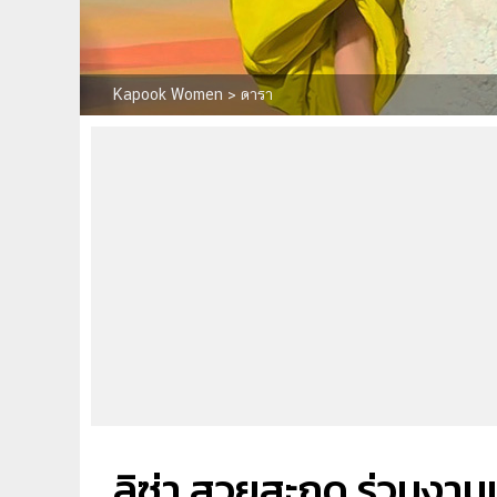
Kapook Women
>
ดารา
ลิซ่า สวยสะกด ร่วมงาน