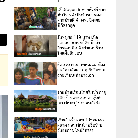
เต้ Dragon 5 หายตัวปริศนา
นับวัน หลังปั่นจักรยานออก
จากบ้านตี 4 วงจรปิดเผย
พิกัดล่าสุด
สั่งหมูยอ 119 บาท เปิด
กล่องมาแทบขยี้ตา นึกว่า
ใครแอบกิน ฟังคำตอบร้าน
ยิ่งสตั๊นอีกรอบ
ย้อนวันวานภาพคุณแม่ ก้อง
สหรัถ สมัยสาว ๆ ดีกรีความ
สวยเทียบเท่านางเอก
ขายบ้านเรือนไทยริมน้ำ อายุ
100 ปี หลายคนบอกคุ้นตา
เคยเห็นอยู่ในฉากหนังดัง
เดินผ่านร้านขายไก่ทอดแถว
ตลาด ก่อนเห็นป้ายชื่อร้าน
ถึงกับอ่านใหม่อีกรอบ