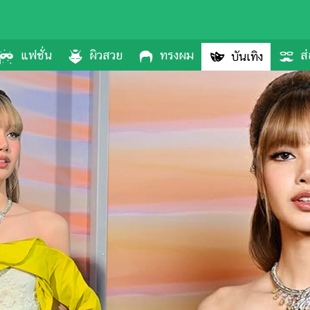
แฟชั่น
ผิวสวย
ทรงผม
ส่
บันเทิง