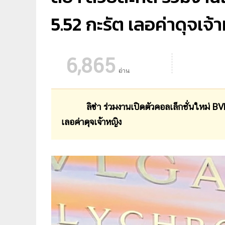
5.52 กะรัต เลอค่าดุจเจ้
6,865
อ่าน
ลิซ่า ร่วมงานเปิดตัวคอลเล็กชั่นใหม่ BVL
เลอค่าดุจเจ้าหญิง