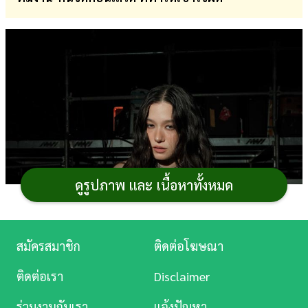
การ
เงิน
การ
ศึกษา
บันเทิง
ดู
หนัง
ดูรูปภาพ และ เนื้อหาทั้งหมด
Music
Station
สมัครสมาชิก
ติดต่อโฆษณา
ละคร
ติดต่อเรา
Disclaimer
บันเทิง
ร่วมงานกับเรา
แจ้งปัญหา