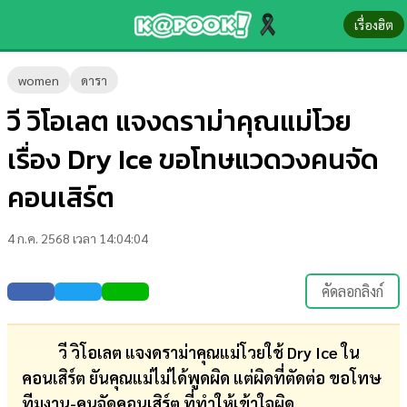
เรื่องฮิต
ข่าว-
women
ดารา
ความ
วี วิโอเลต แจงดราม่าคุณแม่โวย
รู้
เรื่อง Dry Ice ขอโทษแวดวงคนจัด
ข่าว
คอนเสิร์ต
ข่าว
4 ก.ค. 2568 เวลา 14:04:04
บันเทิง
ตรวจ
คัดลอกลิงก์
หวย
ผล
วี วิโอเลต แจงดราม่าคุณแม่โวยใช้ Dry Ice ใน
บอล
คอนเสิร์ต ยันคุณแม่ไม่ได้พูดผิด แต่ผิดที่ตัดต่อ ขอโทษ
สด
ทีมงาน-คนจัดคอนเสิร์ต ที่ทำให้เข้าใจผิด