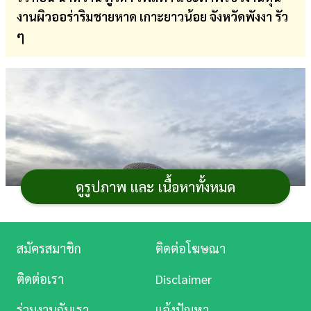
งานผิวออร่าริมชายหาด เกาะยาวน้อย จังหวัดพังงา รัว
การ
ๆ
เงิน
การ
ศึกษา
บันเทิง
ดู
หนัง
ดูรูปภาพ และ เนื้อหาทั้งหมด
Music
Station
สมัครสมาชิก
ติดต่อโฆษณา
ละคร
ติดต่อเรา
Disclaimer
บันเทิง
ร่วมงานกับเรา
แจ้งปัญหา