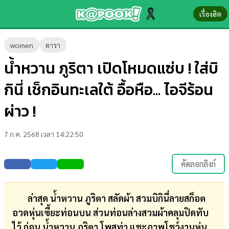
เรื่องฮิต
ข่าว-
women
ดารา
ความ
น้ำหวาน ภูริตา เปิดโหมดแซ่บ ! ใส่บิ
รู้
กินี่ เช็กอินทะเลใต้ อื้อหือ... ไอจีร้อน
ข่าว
ผ่าว !
ข่าว
7 ก.ค. 2568 เวลา 14:22:50
บันเทิง
ตรวจ
คัดลอกลิงก์
หวย
ผล
ล่าสุด น้ำหวาน ภูริตา สลัดผ้า สวมบิกินี่ลายสก็อต
บอล
อวดหุ่นเซี้ยะท่อนบน ส่วนท่อนล่างสวมผ้าคลุมปิดทับ
สด
ไว้ ก่อน น้ำหวาน ภูริตา โพสท่า แชะภาพโชว์งานหุ่น