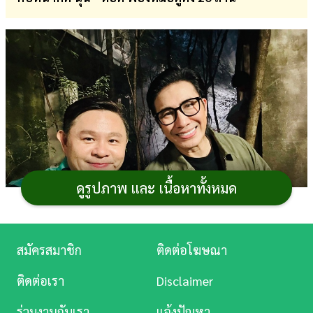
การ
เงิน
การ
ศึกษา
บันเทิง
ดู
หนัง
ดูรูปภาพ และ เนื้อหาทั้งหมด
Music
Station
สมัครสมาชิก
ติดต่อโฆษณา
ละคร
ภาพจาก เฟซบุ๊ก ทนายแก้ว
ติดต่อเรา
Disclaimer
ทำเอาหลายคนเป็นห่วง สำหรับพิธีกร-ผู้ประกาศข่าว
บันเทิง
ร่วมงานกับเรา
แจ้งปัญหา