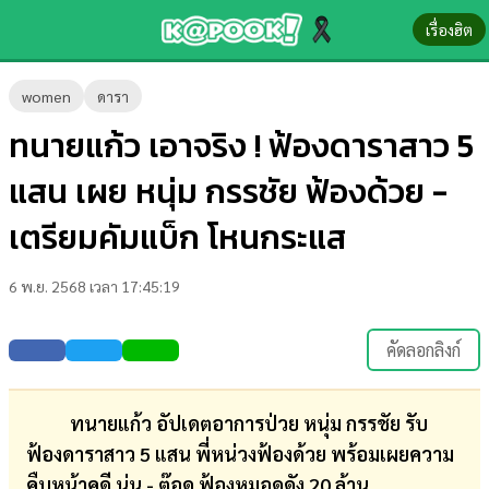
เรื่องฮิต
ข่าว-
women
ดารา
ความ
ทนายแก้ว เอาจริง ! ฟ้องดาราสาว 5
รู้
แสน เผย หนุ่ม กรรชัย ฟ้องด้วย -
ข่าว
เตรียมคัมแบ็ก โหนกระแส
ข่าว
6 พ.ย. 2568 เวลา 17:45:19
บันเทิง
ตรวจ
คัดลอกลิงก์
หวย
ผล
ทนายแก้ว อัปเดตอาการป่วย หนุ่ม กรรชัย รับ
บอล
ฟ้องดาราสาว 5 แสน พี่หน่วงฟ้องด้วย พร้อมเผยความ
สด
คืบหน้าคดี นุ่น - ต๊อด ฟ้องหมอดูดัง 20 ล้าน