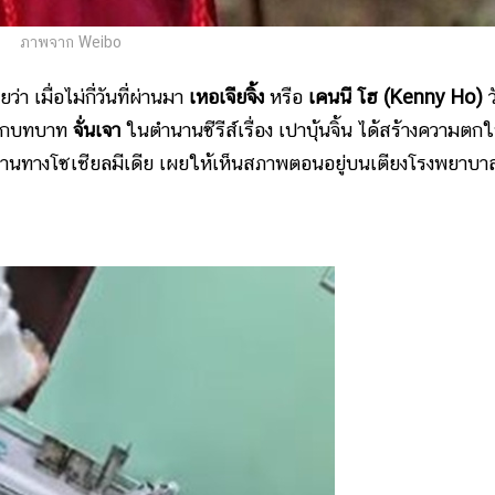
ภาพจาก Weibo
มื่อไม่กี่วันที่ผ่านมา
เหอเจียจิ้ง
หรือ
เคนนี โฮ (Kenny Ho)
ว
กจากบทบาท
จั่นเจา
ในตำนานซีรีส์เรื่อง เปาบุ้นจิ้น ได้สร้างความตก
ผ่านทางโซเชียลมีเดีย เผยให้เห็นสภาพตอนอยู่บนเตียงโรงพยาบา