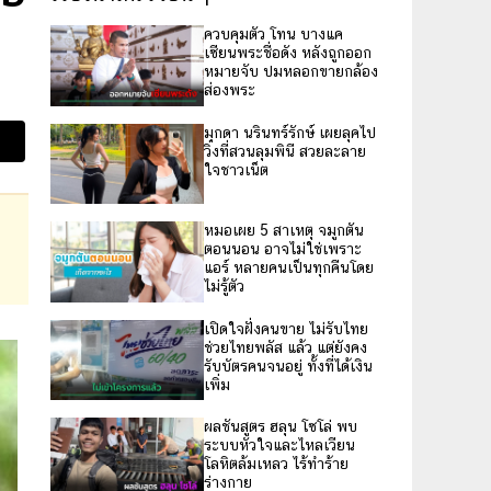
ควบคุมตัว โทน บางแค
เซียนพระชื่อดัง หลังถูกออก
หมายจับ ปมหลอกขายกล้อง
ส่องพระ
มุกดา นรินทร์รักษ์ เผยลุคไป
วิ่งที่สวนลุมพินี สวยละลาย
ใจชาวเน็ต
หมอเผย 5 สาเหตุ จมูกตัน
ตอนนอน อาจไม่ใช่เพราะ
แอร์ หลายคนเป็นทุกคืนโดย
ไม่รู้ตัว
เปิดใจฝั่งคนขาย ไม่รับไทย
ช่วยไทยพลัส แล้ว แต่ยังคง
รับบัตรคนจนอยู่ ทั้งที่ได้เงิน
เพิ่ม
ผลชันสูตร ฮลุน โซโล่ พบ
ระบบหัวใจและไหลเวียน
โลหิตล้มเหลว ไร้ทำร้าย
ร่างกาย