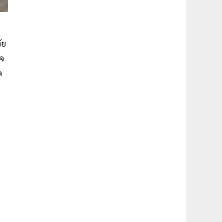
ัย
ใจ
ล