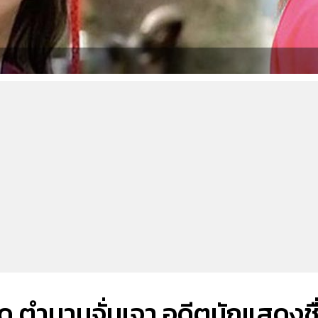
ด ตำนานจั่นเจา อดีตนักแสดงชื