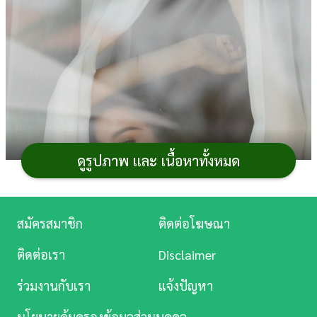
การ
เงิน
การ
ศึกษา
บันเทิง
ดูรูปภาพ และ เนื้อหาทั้งหมด
ดู
หนัง
Music
สมัครสมาชิก
ติดต่อโฆษณา
Station
ติดต่อเรา
Disclaimer
ละคร
ร่วมงานกับเรา
แจ้งปัญหา
บันเทิง
นโยบายคุ้มครองข้อมูลส่วนบุคคล