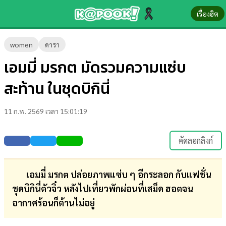
เรื่องฮิต
ข่าว-
women
ดารา
ความ
เอมมี่ มรกต มัดรวมความแซ่บ
รู้
สะท้าน ในชุดบิกินี่
ข่าว
11 ก.พ. 2569 เวลา 15:01:19
ข่าว
บันเทิง
คัดลอกลิงก์
ตรวจ
หวย
เอมมี่ มรกต ปล่อยภาพแซ่บ ๆ อีกระลอก กับแฟชั่น
ชุดบิกินี่ตัวจิ๋ว หลังไปเที่ยวพักผ่อนที่เสม็ด ฮอตจน
ผล
อากาศร้อนก็ต้านไม่อยู่
บอล
สด