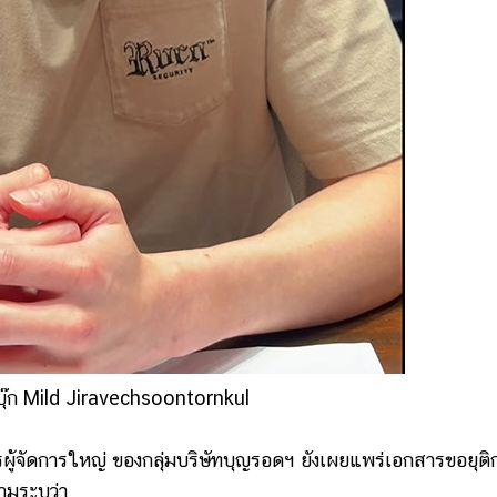
ุ๊ก Mild Jiravechsoontornkul
้จัดการใหญ่ ของกลุ่มบริษัทบุญรอดฯ ยังเผยแพร่เอกสารขอยุติ
วามระบุว่า