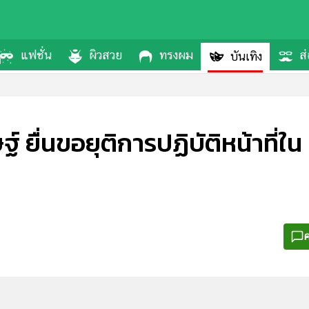
แฟชั่น
ผิวสวย
ทรงผม
ส่
บันเทิง
ฐ์ ยื่นขอยุติการปฏิบัติหน้าที
ค