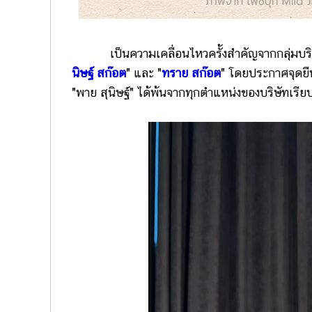
เป็นความเคลื่อนไหวครั้งสำคัญจากกลุ่มบริษัทบุ
นิษฐ์ สก๊อต
" และ "
ทราย สก๊อต
" โดยประกาศจุดยื
"พาย สุนิษฐ์" ได้พ้นจากทุกตำแหน่งของบริษัทเรีย