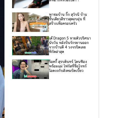
พาชมบ้าน กิ๊ก สุวัจนี บ้าน
ชั้นเดียวสีขาวสุดอบอุ่น ที่
สร้างเพื่อครอบครัว
เต้ Dragon 5 หายตัวปริศนา
นับวัน หลังปั่นจักรยานออก
จากบ้านตี 4 วงจรปิดเผย
พิกัดล่าสุด
ร็อคกี้ สุรบดินทร์ โดนฟ้อง
พร้อมแม่ โฟกัสที่ชื่อโจทก์
โอดงงกับสังคมบิดเบี้ยว