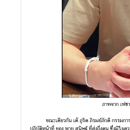
ภาพจาก เฟซบ
ขณะเดียวกัน เต้ ภูริต ภิรมย์ภักดี กรรมการผู
ปฏิบัติหน้าที่ ของ พาย สุนิษฐ์ ที่ส่งถึงตน ซึ่งมีใจค