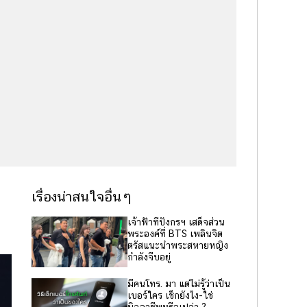
เรื่องน่าสนใจอื่นๆ
เจ้าฟ้าทีปังกรฯ เสด็จส่วน
พระองค์ที่ BTS เพลินจิต
ตรัสแนะนำพระสหายหญิง
กำลังจีบอยู่
มีคนโทร. มา แต่ไม่รู้ว่าเป็น
เบอร์ใคร เช็กยังไง-ใช่
มิจฉาชีพหรือเปล่า ?