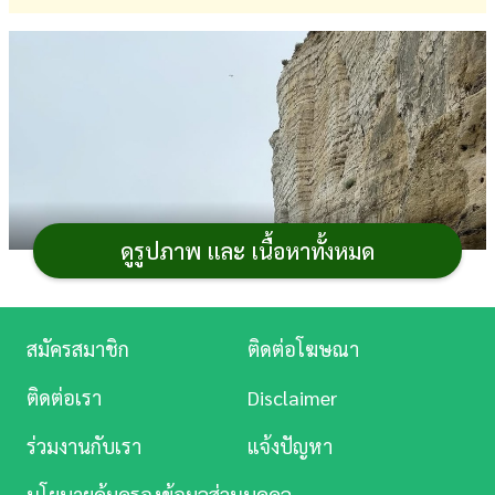
การ
เงิน
การ
ศึกษา
บันเทิง
ดูรูปภาพ และ เนื้อหาทั้งหมด
ดู
หนัง
Music
สมัครสมาชิก
ติดต่อโฆษณา
Station
ติดต่อเรา
Disclaimer
ละคร
ร่วมงานกับเรา
แจ้งปัญหา
บันเทิง
นโยบายคุ้มครองข้อมูลส่วนบุคคล