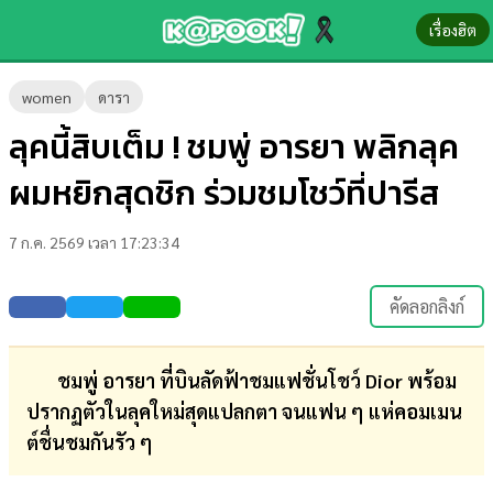
เรื่องฮิต
ข่าว-
women
ดารา
ความ
ลุคนี้สิบเต็ม ! ชมพู่ อารยา พลิกลุค
รู้
ผมหยิกสุดชิก ร่วมชมโชว์ที่ปารีส
ข่าว
7 ก.ค. 2569 เวลา 17:23:34
ข่าว
บันเทิง
คัดลอกลิงก์
ตรวจ
หวย
ชมพู่ อารยา ที่บินลัดฟ้าชมแฟชั่นโชว์ Dior พร้อม
ปรากฏตัวในลุคใหม่สุดแปลกตา จนแฟน ๆ แห่คอมเมน
ผล
ต์ชื่นชมกันรัว ๆ
บอล
สด