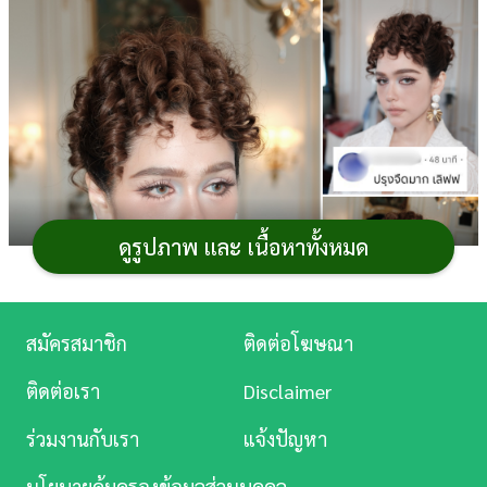
การ
เงิน
การ
ศึกษา
บันเทิง
ดูรูปภาพ และ เนื้อหาทั้งหมด
ดู
หนัง
Music
สมัครสมาชิก
ติดต่อโฆษณา
Station
ติดต่อเรา
Disclaimer
ละคร
ร่วมงานกับเรา
แจ้งปัญหา
บันเทิง
นโยบายคุ้มครองข้อมูลส่วนบุคคล