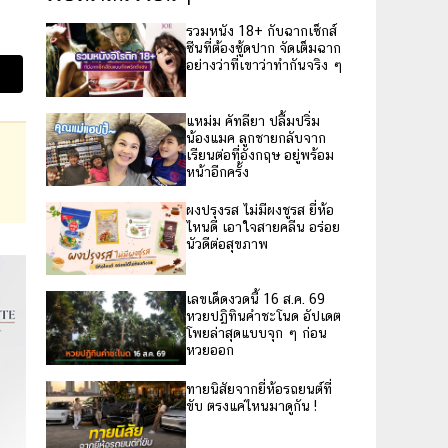
รวมหนัง 18+ กับฉากเซ็กส์
ซีนที่ต้องซู้ดปาก จัดเต็มฉาก
อย่างว่าที่เขาว่าทำกันจริง ๆ
แหม่ม คัทลียา ปลื้มปริ่ม
น้องแมค ลูกชายกลับจาก
เรียนต่อที่อังกฤษ อยู่พร้อม
หน้าอีกครั้ง
ผงปรุงรส ไม่มีผงชูรส ยี่ห้อ
ไหนดี เอาใจสายคลีน อร่อย
นัวดีต่อสุขภาพ
เลขเด็ดงวดนี้ 16 ส.ค. 69
หวยปฏิทินคำชะโนด อัปเดต
โพยล่าสุดแบบจุก ๆ ก่อน
หวยออก
ทายนิสัยจากยี่ห้อรถยนต์ที่
ขับ ตรงแค่ไหนมาดูกัน !