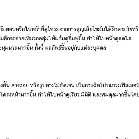
อบหรือใบหน้าที่ดูโทรมจากการสูญเสียไขมันใต้ผิวตามวัยหรื
ึกจะช่วยเพิ่มวอลลุ่มให้แก้มดูอิ่มฟูขึ้น ทำให้ใบหน้าดูสดใส
นวลมากขึ้น ทั้งนี้ ผลลัพธ์ขึ้นอยู่กับแต่ละบุคคล
้น คางถอย หรือรูปคางไม่ชัดเจน เป็นการฉีดโปรแกรมฟิลเลอร์
บโครงหน้ามากขึ้น ทำให้ใบหน้าดูเรียว มีมิติ และสมดุลมากขึ้นโดย