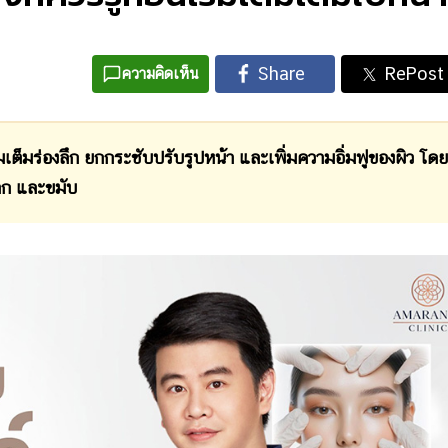
ความคิดเห็น
มเต็มร่องลึก ยกกระชับปรับรูปหน้า และเพิ่มความอิ่มฟูของผิว โดย
าก และขมับ