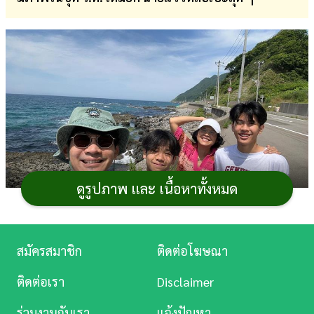
การ
เงิน
การ
ศึกษา
บันเทิง
ดู
หนัง
ดูรูปภาพ และ เนื้อหาทั้งหมด
Music
Station
สมัครสมาชิก
ติดต่อโฆษณา
ละคร
ภาพจาก Instagram kun_jun
ติดต่อเรา
Disclaimer
บันเทิง
เวลาผ่านไปไวจริง ๆ เผลอแป๊บเดียว
น้องคุน คุนน
ร่วมงานกับเรา
แจ้งปัญหา