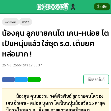
เรื่องฮิต
ข่าว-
women
ดารา
ความ
น้องคุน ลูกชายคนโต เคน-หน่อย โต
รู้
เป็นหนุ่มแล้ว ใส่ชุด ร.ด. เต็มยศ
ข่าว
หล่อมาก !
ข่าว
25 ก.ย. 2566 เวลา 17:55:37
บันเทิง
ตรวจ
คัดลอกลิงก์
หวย
ผล
น้องคุน คุนนธรรม วงศ์พัวพันธ์ ลูกชายคนโตของ
บอล
เคน ธีรเดช - หน่อย บุษกร โตเป็นหนุ่มน้อยวัย 15 ล่าสุด
สด
มีภาพในชุด ร.ด. เต็มยศ ฉายแววหล่อเป๊ะสุด ๆ