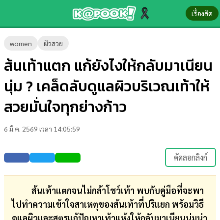
เรื่องฮิต
ข่าว-
women
ผิวสวย
ความ
ส้นเท้าแตก แก้ยังไงให้กลับมาเนียน
รู้
นุ่ม ? เคล็ดลับดูแลผิวบริเวณเท้าให้
ข่าว
สวยมั่นใจทุกย่างก้าว
ข่าว
6 มี.ค. 2569 เวลา 14:05:59
บันเทิง
ตรวจ
คัดลอกลิงก์
หวย
ผล
ส้นเท้าแตกจนไม่กล้าโชว์เท้า พบกับคู่มือที่จะพา
บอล
ไปทำความเข้าใจสาเหตุของส้นเท้าที่ปริแยก พร้อมวิธี
สด
ดูแลผิวและสูตรแก้ปัญหาเท้าแห้งให้กลับมาเนียนนุ่มน่า