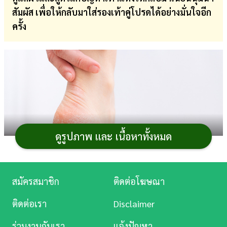
สัมผัส เพื่อให้กลับมาใส่รองเท้าคู่โปรดได้อย่างมั่นใจอีก
การ
ครั้ง
เงิน
การ
ศึกษา
บันเทิง
ดู
หนัง
ดูรูปภาพ และ เนื้อหาทั้งหมด
Music
Station
สมัครสมาชิก
ติดต่อโฆษณา
ละคร
ติดต่อเรา
Disclaimer
เคยไหมที่เลือกชุดสวยจัดเต็มมาอย่างดี รองเท้าส้นสูงคู่
บันเทิง
ร่วมงานกับเรา
แจ้งปัญหา
โปรดก็พร้อมออกงานแล้ว แต่ดันมาตกม้าตายตอนก้มมอง
ส้น