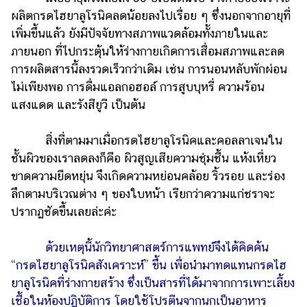
ออนไลน์
ผลิตกรดไฮยาลูโรนิคลดน้อยลงไปเรื่อย ๆ ซึ่งนอกจากอายุที่
ติดต่อ
เพิ่มขึ้นแล้ว ยังมีปัจจัยทางสภาพแวดล้อมทั้งภายในและ
โฆษณา
ภายนอก ที่ไปกระตุ้นให้ร่างกายเกิดการเสื่อมสภาพและลด
การผลิตสารนี้ลงรวดเร็วกว่าเดิม เช่น การนอนหลับพักผ่อน
แจ้ง
ปัญหา
ไม่เพียงพอ การดื่มแอลกอฮอล์ การสูบบุหรี่ ความร้อน
แสงแดด และรังสียูวี เป็นต้น
ร่วม
งาน
สิ่งที่ตามมาเมื่อกรดไฮยาลูโรนิคและคอลลาเจนใน
กับ
เรา
ชั้นผิวของเราลดลงก็คือ ผิวสูญเสียความชุ่มชื้น แห้งเหี่ยว
ขาดความยืดหยุ่น จึงเกิดความหย่อนคล้อย ริ้วรอย และร่อง
ลึกตามบริเวณต่าง ๆ ของใบหน้า เรียกว่าความแก่ชราจะ
ปรากฏชัดขึ้นเลยล่ะค่ะ
ด้วยเหตุนี้นักวิทยาศาสตร์การแพทย์จึงได้คิดค้น
“กรดไฮยาลูโรนิคสังเคราะห์” ขึ้น เพื่อนำมาทดแทนกรดไฮ
ยาลูโรนิคที่ร่างกายสร้าง ซึ่งเป็นสารที่ได้มาจากการเพาะเลี้ยง
เชื้อในห้องปฏิบัติการ โดยใช้โปรตีนจากนกเป็นอาหาร