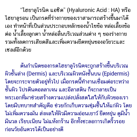
รถยนต์
“ไฮยาลูโรนิค แอซิด” (Hyaluronic Acid : HA) หรือ
ไฮยาลูรอน เป็นกรดที่ร่างกายของเราสามารถสร้างขึ้นมาได้
บ้าน
เอง ทำหน้าที่เป็นส่วนประกอบหลักของน้ำไขข้อ หล่อเลี้ยงข้อ
และ
ต่อ น้ำเลี้ยงลูกตา น้ำหล่อลื่นบริเวณส่วนต่าง ๆ ของร่างกาย
การ
ตกแต่ง
รวมทั้งลดการเสียดสีและเพิ่มความยืดหยุ่นของอวัยวะและ
เซลล์อีกด้วย
มือ
ถือ
ต้นกำเนิดของกรดไฮยาลูโรนิคจะถูกสร้างขึ้นบริเวณ
ราคา
ผิวชั้นล่าง (Dermis) และบริเวณผิวหนังชั้นบน (Epidermis)
ทอง
โดยจะกระจายตัวอยู่ทั่วไป เมื่อกรดนี้ทำงานเชื่อมต่อระหว่าง
ราคา
ชั้นผิว โปรตีนคอลลาเจน และอีลาสติน ก็จะกลายเป็น
น้ำมัน
พระเอกที่มาช่วยสร้างความเปล่งปลั่งสดใสให้กับผิวของเรา
โดยมีบทบาทสำคัญคือ ช่วยกักเก็บความชุ่มชื้นให้แก่ผิว โดย
วา
ไม่เพิ่มความมัน ส่งผลให้ผิวมีความอ่อนเยาว์ ยืดหยุ่น ดูมีน้ำ
ไร
มีนวล เรียบเนียน ไม่แห้งกร้าน อีกทั้งชะลอการเกิดริ้วรอย
ตี้
ก่อนวัยอันควรได้เป็นอย่างดี