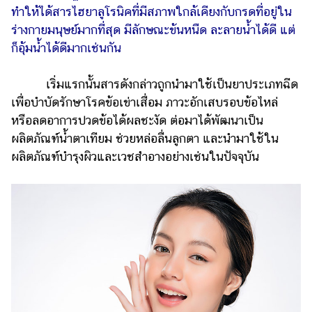
ทำให้ได้สารไฮยาลูโรนิคที่มีสภาพใกล้เคียงกับกรดที่อยู่ใน
ร่างกายมนุษย์มากที่สุด มีลักษณะข้นหนืด ละลายน้ำได้ดี แต่
ก็อุ้มน้ำได้ดีมากเช่นกัน
เริ่มแรกนั้นสารดังกล่าวถูกนำมาใช้เป็นยาประเภทฉีด
เพื่อบำบัดรักษาโรคข้อเข่าเสื่อม ภาวะอักเสบรอบข้อไหล่
หรือลดอาการปวดข้อได้ผลชะงัด ต่อมาได้พัฒนาเป็น
ผลิตภัณฑ์น้ำตาเทียม ช่วยหล่อลื่นลูกตา และนำมาใช้ใน
ผลิตภัณฑ์บำรุงผิวและเวชสำอางอย่างเช่นในปัจจุบัน