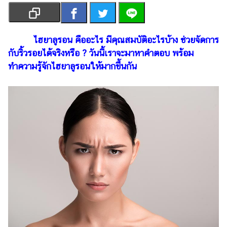
เงิน
การ
ศึกษา
ไฮยาลูรอน คืออะไร มีคุณสมบัติอะไรบ้าง ช่วยจัดการ
กับริ้วรอยได้จริงหรือ ? วันนี้เราจะมาหาคำตอบ พร้อม
บันเทิง
ทำความรู้จักไฮยาลูรอนให้มากขึ้นกัน
รูปภาพ
ดู
หนัง
Music
Station
ละคร
บันเทิง
เกาหลี
ไลฟ์