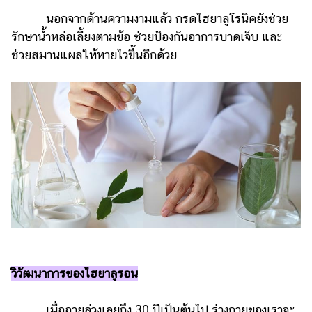
แต่งงาน
นอกจากด้านความงามแล้ว กรดไฮยาลูโรนิคยังช่วย
รักษาน้ำหล่อเลี้ยงตามข้อ ช่วยป้องกันอาการบาดเจ็บ และ
แม่
และ
ช่วยสมานแผลให้หายไวขึ้นอีกด้วย
เด็ก
สัตว์
เลี้ยง
Infographic
บริการ
แอปฯ
กระปุก
คอร์ส
ออนไลน์
วิวัฒนาการของไฮยาลูรอน
เรียน
เลข
เมื่ออายุล่วงเลยถึง 30 ปีเป็นต้นไป ร่างกายของเราจะ