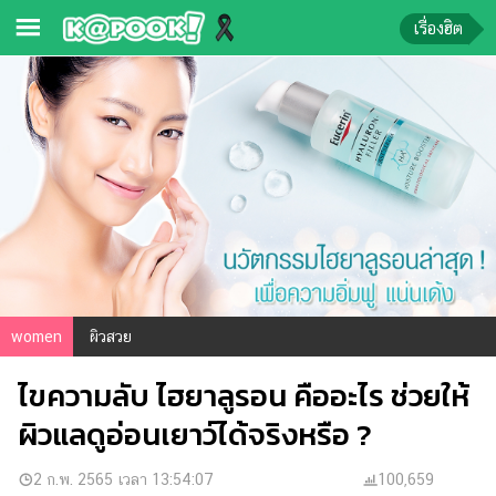
เรื่องฮิต
ข่าว-
ความ
รู้
ข่าว
ข่าว
บันเทิง
ตรวจ
women
ผิวสวย
หวย
ไขความลับ ไฮยาลูรอน คืออะไร ช่วยให้
ผล
บอล
ผิวแลดูอ่อนเยาว์ได้จริงหรือ ?
สด
การ
2 ก.พ. 2565 เวลา 13:54:07
100,659