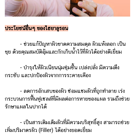
ประโยชน์อื่นๆ ของไฮยาลูรอน
- ช่วยแก้ปัญหาผิวขาดความสมดุล ผิวแห้งลอก เป็น
ขุย ด้วยคุณสมบัติอุ้มและกักเก็บน้ำไว้ที่ผิวได้อย่างดีเยี่ยม
- บำรุงให้ผิวเนียนนุ่มชุ่มชื้น เปล่งปลั่ง มีความตึง
กระชับ และปกป้องผิวจากการระคายเคือง
- ลดการอักเสบของผิว ซ่อมแซมผิวที่ถูกทำลาย เร่ง
กระบวนการฟื้นฟูเซลล์ที่มีผลต่อการหายของแผล รวมถึงช่วย
รักษาแผลในปากได้
- เป็นสารเติมเต็มผิวที่มีความบริสุทธิ์สูง สามารถช่วย
เพิ่มปริมาตรผิว (Filler) ได้อย่างยอดเยี่ยม