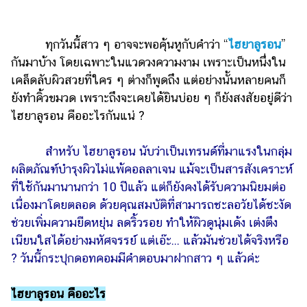
ไตล์
ดูด
ทุกวันนี้สาว ๆ อาจจะพอคุ้นหูกับคำว่า “
ไฮยาลูรอน
”
วง
กันมาบ้าง โดยเฉพาะในแวดวงความงาม เพราะเป็นหนึ่งใน
ผู้
เคล็ดลับผิวสวยที่ใคร ๆ ต่างก็พูดถึง แต่อย่างนั้นหลายคนก็
หญิง
ยังทำคิ้วขมวด เพราะถึงจะเคยได้ยินบ่อย ๆ ก็ยังสงสัยอยู่ดีว่า
ไฮยาลูรอน คืออะไรกันแน่ ?
ผู้ชาย
สุขภาพ
สำหรับ ไฮยาลูรอน นับว่าเป็นเทรนด์ที่มาแรงในกลุ่ม
ผลิตภัณฑ์บำรุงผิวไม่แพ้คอลลาเจน แม้จะเป็นสารสังเคราะห์
ท่อง
เที่ยว
ที่ใช้กันมานานกว่า 10 ปีแล้ว แต่ก็ยังคงได้รับความนิยมต่อ
เนื่องมาโดยตลอด ด้วยคุณสมบัติที่สามารถชะลอวัยได้ชะงัด
สูตร
ช่วยเพิ่มความยืดหยุ่น ลดริ้วรอย ทำให้ผิวดูนุ่มเด้ง เต่งตึง
อาหาร
เนียนใสได้อย่างมหัศจรรย์ แต่เอ๊ะ... แล้วมันช่วยได้จริงหรือ
ง่ายๆ
? วันนี้กระปุกดอทคอมมีคำตอบมาฝากสาว ๆ แล้วค่ะ
ช้อป
ปิ้ง
ไฮยาลูรอน คืออะไร