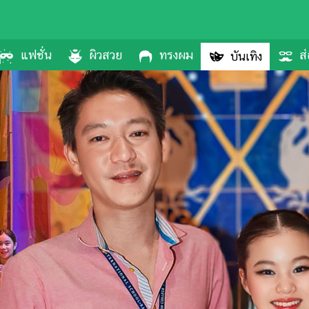
แฟชั่น
ผิวสวย
ทรงผม
ส่
บันเทิง