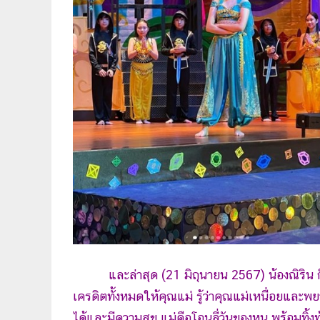
และล่าสุด (21 มิถุนายน 2567) น้องณิริน ก็ไ
เครดิตทั้งหมดให้คุณแม่ รู้ว่าคุณแม่เหนื่อยและพ
ได้และมีความสุข แม่คือโอนลี่วันของหนู พร้อมทิ้งท