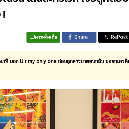
 !
ความคิดเห็น
รเวที บอก U r my only one ก่อนลูกสาวมาตอบกลับ ขอยกเครดิ