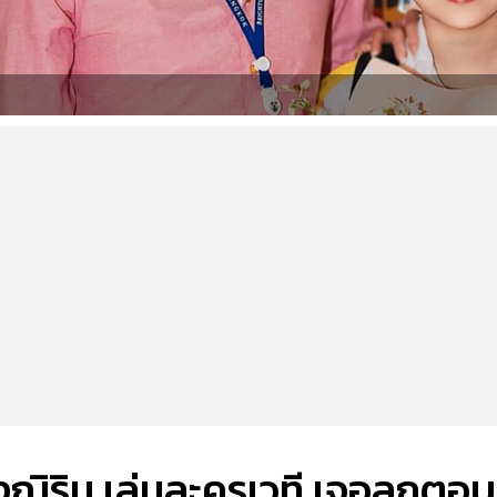
้องณิริน เล่นละครเวที เจอลูกตอบ