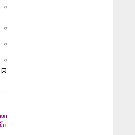
กยก
ิ้ม