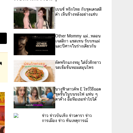
เบนซ์ พริกไทย กับชุดเดรสสี
ดำ เห็นข้างหลังอย่างแซ่บ
Other Mommy แม่...หลอน
เจสสิกา แชสเทน รับบทแม่
และปีศาจในร่างเดียวกัน
ต
ผัดพริกแกงหมู ใส่ถั่วฝักยาว
รสเข้มข้นหอมสมุนไพร
นางฟ้าสาวคัพ E โชว์วิธีถอด
ชุดชั้นในบนรถไฟ แฟน ๆ
ตาค้าง อื้อหือเธอทำไปได้
ข่าว ข่าวบันเทิง ข่าวดารา ข่าว
การเมือง ข่าว ทันเหตุการณ์