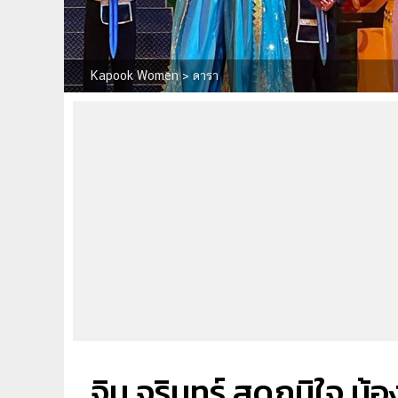
Kapook Women
>
ดารา
จิน จรินทร์ สุดภูมิใจ น