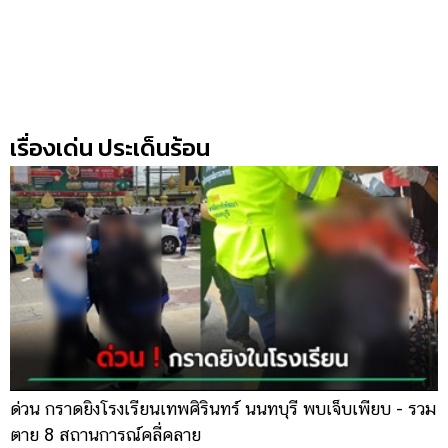
เรื่องเด่น ประเด็นร้อน
ด่วน กราดยิงโรงเรียนเทพศิรินทร์ นนทบุรี พบเจ็บเพียบ - รวม
ส
ตาย 8 สถานการณ์คลี่คลาย
เ