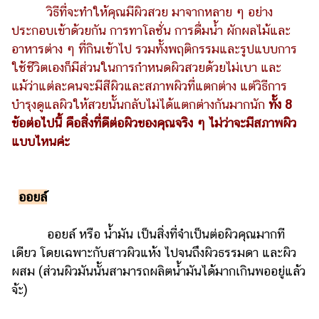
เงิน
วิธีที่จะทำให้คุณมีผิวสวย มาจากหลาย ๆ อย่าง
ประกอบเข้าด้วยกัน การทาโลชั่น การดื่มน้ำ ผักผลไม้และ
การ
ศึกษา
อาหารต่าง ๆ ที่กินเข้าไป รวมทั้งพฤติกรรมและรูปแบบการ
ใช้ชีวิตเองก็มีส่วนในการกำหนดผิวสวยด้วยไม่เบา และ
บันเทิง
แม้ว่าแต่ละคนจะมีสีผิวและสภาพผิวที่แตกต่าง แต่วิธีการ
บำรุงดูแลผิวให้สวยนั้นกลับไม่ได้แตกต่างกันมากนัก
ทั้ง 8
รูปภาพ
ข้อต่อไปนี้ คือสิ่งที่ดีต่อผิวของคุณจริง ๆ ไม่ว่าจะมีสภาพผิว
แบบไหนค่ะ
ดู
หนัง
Music
ออยล์
Station
ละคร
ออยล์ หรือ น้ำมัน เป็นสิ่งที่จำเป็นต่อผิวคุณมากที
เดียว โดยเฉพาะกับสาวผิวแห้ง ไปจนถึงผิวธรรมดา และผิว
บันเทิง
เกาหลี
ผสม (ส่วนผิวมันนั้นสามารถผลิตน้ำมันได้มากเกินพออยู่แล้ว
จ้ะ)
ไลฟ์