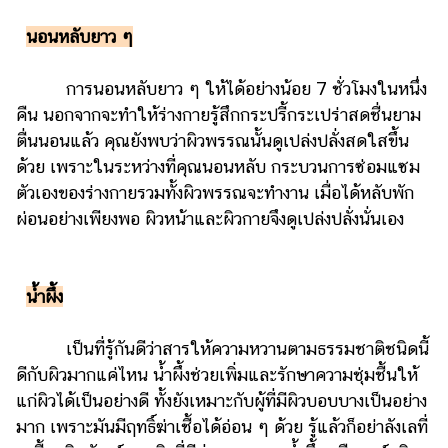
ไตล์
นอนหลับยาว ๆ
ดูด
วง
การนอนหลับยาว ๆ ให้ได้อย่างน้อย 7 ชั่วโมงในหนึ่ง
ผู้
คืน นอกจากจะทำให้ร่างกายรู้สึกกระปรี้กระเปร่าสดชื่นยาม
หญิง
ตื่นนอนแล้ว คุณยังพบว่าผิวพรรณนั้นดูเปล่งปลั่งสดใสขึ้น
ด้วย เพราะในระหว่างที่คุณนอนหลับ กระบวนการซ่อมแซม
ผู้ชาย
ตัวเองของร่างกายรวมทั้งผิวพรรณจะทำงาน เมื่อได้หลับพัก
สุขภาพ
ผ่อนอย่างเพียงพอ ผิวหน้าและผิวกายจึงดูเปล่งปลั่งนั่นเอง
ท่อง
เที่ยว
น้ำผึ้ง
สูตร
อาหาร
เป็นที่รู้กันดีว่าสารให้ความหวานตามธรรมชาติชนิดนี้
ง่ายๆ
ดีกับผิวมากแค่ไหน น้ำผึ้งช่วยเพิ่มและรักษาความชุ่มชื้นให้
ช้อป
แก่ผิวได้เป็นอย่างดี ทั้งยังเหมาะกับผู้ที่มีผิวบอบบางเป็นอย่าง
ปิ้ง
มาก เพราะมันมีฤทธิ์ฆ่าเชื้อได้อ่อน ๆ ด้วย รู้แล้วก็อย่าลังเลที่