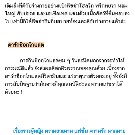
ออนไลน์
เติมสิ่งที่ดีกับร่างกายอย่างแป้งพิซซ่าโฮลวีท พริกหยวก หอม
ใหญ่ สับปะรด และมะเขือเทศ แซมด้วยเนื้อสัตว์ที่ชื่นชอบลง
ติดต่อ
โฆษณา
ไป เท่านี้ก็ได้พิซซ่ากินอิ่มสบายท้องและดีกับร่างกายแล้วล่ะ
แจ้ง
ปัญหา
ดาร์กช็อกโกแลต
ร่วม
งาน
การกินช็อกโกแลตขม ๆ วันละนิดนอกจากจะทำให้
กับ
อารมณ์ดีแล้ว ยังส่งผลดีต่อผิวพรรณของคุณด้วย เนื่องจาก
เรา
ดาร์กช็อกโกแลตมีวิตามินและแร่ธาตุบางตัวผสมอยู่ ทั้งยังมี
การสันนิษฐานว่ามันอาจมีคุณสมบัติชะลอความแก่ชราได้
ด้วยนะ !
เรื่องราวผู้หญิง ความสวยงาม แฟชั่น ความรัก มากมาย