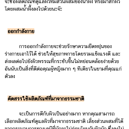
จะซื้อผลิตภัณฑ์ดูแลผิวที่มีส่วนผสมของน้ำผึ้ง หรือมาส์กผิว
รถยนต์
โดยผสมน้ำผึ้งลงไปด้วยนะจ๊ะ
บ้าน
และ
ออกกำลังกาย
การ
ตกแต่ง
การออกกำลังกายจะช่วยรักษาความยืดหยุ่นของ
มือ
ร่างกายเอาไว้ได้ ช่วยให้สุขภาพกายโดยรวมแข็งแรงดี และ
ถือ
ส่งผลต่อไปยังผิวพรรณที่กระชับขึ้นไม่หย่อนคล้อยง่ายด้วย
ราคา
อันนับเป็นสิ่งที่ดีต่อคุณผู้หญิงมาก ๆ ทีเดียวในยามที่คุณแก่
ทอง
ตัวลง
ราคา
น้ำมัน
คัดสรรใช้ผลิตภัณฑ์ที่มาจากธรรมชาติ
วา
ไร
จะเป็นการดีกับผิวเป็นอย่างมาก หากคุณสามารถ
ตี้
เลือกผลิตภัณฑ์ดูแลผิวที่มาจากธรรมชาติ เลี่ยงส่วนผสมที่ได้
จากกระบวนการทางเคมีที่มักจะไม่อ่อนโยนกับผิวนัก ซึ่งคงไม่