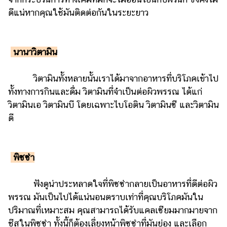
แต่งงาน
ดีแน่หากคุณใช้มันติดต่อกันในระยะยาว
แม่
และ
เด็ก
นานาวิตามิน
สัตว์
วิตามินทั้งหลายนั้นเราได้มาจากอาหารที่บริโภคเข้าไป
เลี้ยง
ทั้งทางการกินและดื่ม วิตามินที่จำเป็นต่อผิวพรรณ ได้แก่
Infographic
วิตามินเอ วิตามินบี โดยเฉพาะไบโอติน วิตามินซี และวิตามิน
ดี
บริการ
แอปฯ
พิซซ่า
กระปุก
คอร์ส
ฟังดูน่าประหลาดใจที่พิซซ่ากลายเป็นอาหารที่ดีต่อผิว
ออนไลน์
พรรณ มันเป็นไปได้แน่นอนตราบเท่าที่คุณบริโภคมันใน
เรียน
ปริมาณที่เหมาะสม คุณสามารถได้รับแคลเซียมมากมายจาก
เลข
ชีสในพิซซ่า ทั้งนี้ก็ต้องเลี่ยงหน้าพิซซ่าที่มันย่อง และเลือก