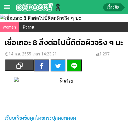
เรื่องฮิต
ข่าว-
women
ผิวสวย
ความ
เชื่อเถอะ 8 สิ่งต่อไปนี้ดีต่อผิวจริง ๆ นะ
รู้
14 ก.ย. 2555 เวลา 14:23:21
ข่าว
1,297
ข่าว
บันเทิง
ตรวจ
หวย
ผล
บอล
สด
เรียบเรียงข้อมูลโดยกระปุกดอทคอม
การ